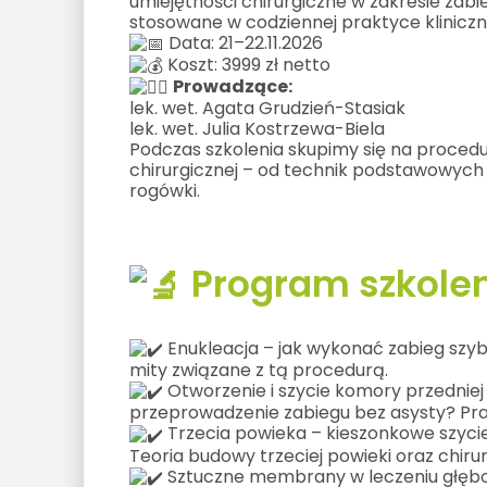
umiejętności chirurgiczne w zakresie zab
stosowane w codziennej praktyce kliniczn
Data: 21–22.11.2026
Koszt: 3999 zł netto
Prowadzące:
lek. wet. Agata Grudzień-Stasiak
lek. wet. Julia Kostrzewa-Biela
Podczas szkolenia skupimy się na proced
chirurgicznej – od technik podstawowyc
rogówki.
Program szkolen
Enukleacja – jak wykonać zabieg szyb
mity związane z tą procedurą.
Otworzenie i szycie komory przedniej
przeprowadzenie zabiegu bez asysty? Pra
Trzecia powieka – kieszonkowe szyc
Teoria budowy trzeciej powieki oraz chiru
Sztuczne membrany w leczeniu głębo