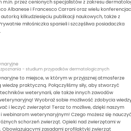
.in. przez cenionych specjalistów z zakresu dermatologi
esco Albanese i Francesco Carrani oraz wielu konferencja
autorką kilkudziesięciu publikacji naukowych, także z
Prywatnie miłośniczka spanieli i szczęśliwa posiadaczka
.
ynaryjne
rozpoznania - studium przypadków dermatologicznych
naryjne to miejsce, w którym w przyjaznej atmosferze
wiedzę praktyczną. Połączyliśmy siły, aby stworzyć
 techników weterynarii, ale także innych zawodów
eterynaryjną! Wyobraź sobie możliwość zdobycia wiedzy
wać i leczyć zwierzęta! Teraz to możliwe, dzięki naszym
 i webinarom weterynaryjnym! Czego możesz się nauczy
różnych schorzeń zwierząt. Opieki nad zwierzętami w
. Obowiązującymi zasadami profilaktyki zwierząt