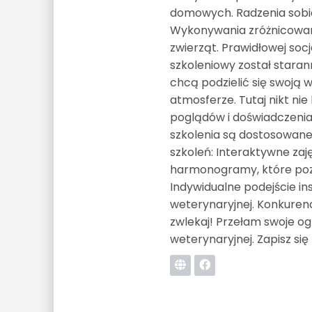
domowych. Radzenia sobie
Wykonywania zróżnicowany
zwierząt. Prawidłowej socja
szkoleniowy został stara
chcą podzielić się swoją 
atmosferze. Tutaj nikt ni
poglądów i doświadczenia
szkolenia są dostosowane
szkoleń: Interaktywne zaj
harmonogramy, które pozw
Indywidualne podejście i
weterynaryjnej. Konkurenc
zwlekaj! Przełam swoje og
weterynaryjnej. Zapisz się