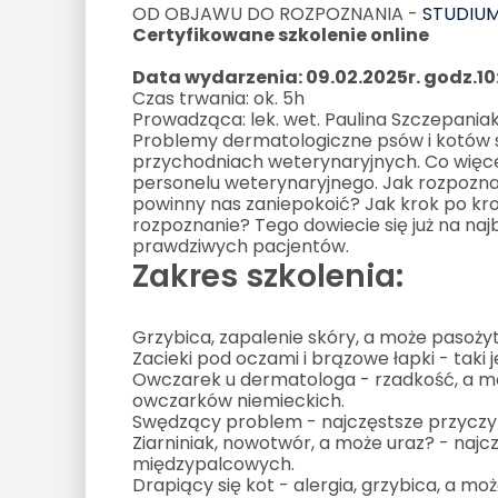
OD OBJAWU DO ROZPOZNANIA -
STUDIU
Certyfikowane szkolenie online
Data wydarzenia: 09.02.2025r. godz.10
Czas trwania: ok. 5h
Prowadząca: lek. wet. Paulina Szczepania
Problemy dermatologiczne psów i kotów
przychodniach weterynaryjnych. Co więcej
personelu weterynaryjnego. Jak rozpoznać
powinny nas zaniepokoić? Jak krok po kr
rozpoznanie? Tego dowiecie się już na na
prawdziwych pacjentów.
Zakres szkolenia:
Grzybica, zapalenie skóry, a może pasoży
Zacieki pod oczami i brązowe łapki - taki
Owczarek u dermatologa - rzadkość, a m
owczarków niemieckich.
Swędzący problem - najczęstsze przyczy
Ziarniniak, nowotwór, a może uraz? - naj
międzypalcowych.
Drapiący się kot - alergia, grzybica, a mo