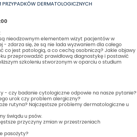
M PRZYPADKÓW DERMATOLOGICZNYCH
:00
k
 są nieodzownym elementem wizyt pacjentów w
 - zdarza się, że są nie lada wyzwaniem dla całego
 co jest patologią, a co cechą osobniczą? Jakie objawy
oku przeprowadzić prawidłową diagnostykę i postawić
jbliższym szkoleniu stworzonym w oparciu o studium
ty - czy badanie cytologiczne odpowie na nasze pytanie?
 jego urok czy problem alergiczny?
oże rutyna? Najczęstsze problemy dermatologiczne u
ny świądu u psów.
częstsze przyczyny zmian w przestrzeniach
że pasożyty?