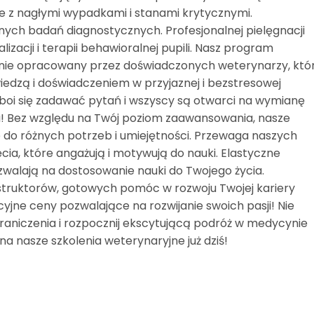
 z nagłymi wypadkami i stanami krytycznymi.
ch badań diagnostycznych. Profesjonalnej pielęgnacji
lizacji i terapii behawioralnej pupili. Nasz program
nnie opracowany przez doświadczonych weterynarzy, któ
wiedzą i doświadczeniem w przyjaznej i bezstresowej
e boi się zadawać pytań i wszyscy są otwarci na wymianę
! Bez względu na Twój poziom zaawansowania, nasze
 do różnych potrzeb i umiejętności. Przewaga naszych
ęcia, które angażują i motywują do nauki. Elastyczne
alają na dostosowanie nauki do Twojego życia.
nstruktorów, gotowych pomóc w rozwoju Twojej kariery
yjne ceny pozwalające na rozwijanie swoich pasji! Nie
raniczenia i rozpocznij ekscytującą podróż w medycynie
 na nasze szkolenia weterynaryjne już dziś!