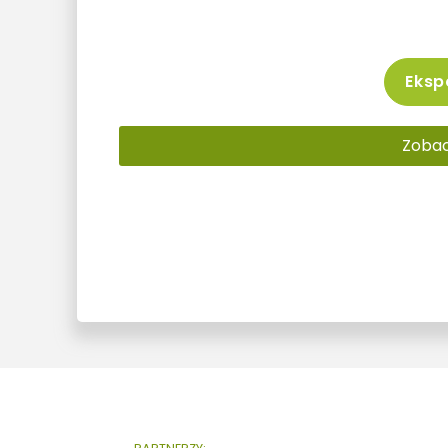
Ekspo
Zobacz