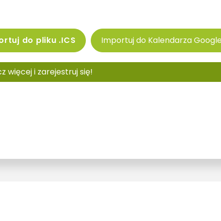
rtuj do pliku .ICS
Importuj do Kalendarza Googl
 więcej i zarejestruj się!