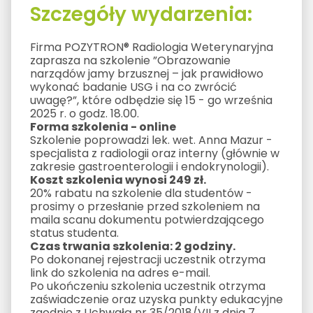
Szczegóły wydarzenia:
Firma POZYTRON® Radiologia Weterynaryjna
zaprasza na szkolenie ”Obrazowanie
narządów jamy brzusznej – jak prawidłowo
wykonać badanie USG i na co zwrócić
uwagę?”, które odbędzie się 15 - go września
2025 r. o godz. 18.00.
Forma szkolenia - online
Szkolenie poprowadzi lek. wet. Anna Mazur -
specjalista z radiologii oraz interny (głównie w
zakresie gastroenterologii i endokrynologii).
Koszt szkolenia wynosi 249 zł.
20% rabatu na szkolenie dla studentów -
prosimy o przesłanie przed szkoleniem na
maila scanu dokumentu potwierdzającego
status studenta.
Czas trwania szkolenia: 2 godziny.
Po dokonanej rejestracji uczestnik otrzyma
link do szkolenia na adres e-mail.
Po ukończeniu szkolenia uczestnik otrzyma
zaświadczenie oraz uzyska punkty edukacyjne
zgodnie z Uchwałą nr 35/2018/VII z dnia 7