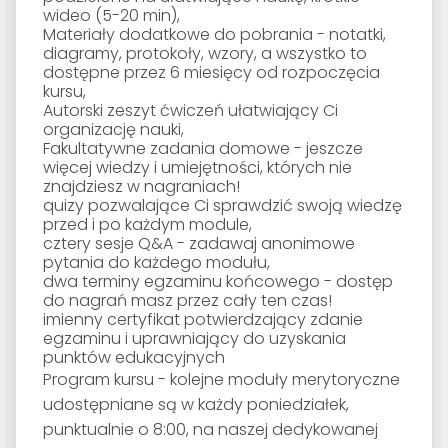
wideo (5-20 min),
Materiały dodatkowe do pobrania - notatki,
diagramy, protokoły, wzory, a wszystko to
dostępne przez 6 miesięcy od rozpoczęcia
kursu,
A
utorski zeszyt ćwiczeń ułatwiający Ci
organizację nauki,
F
akultatywne zadania domowe - jeszcze
więcej wiedzy i umiejętności, których nie
znajdziesz w nagraniach!
quizy pozwalające Ci sprawdzić swoją wiedzę
przed i po każdym module,
cztery sesje Q&A - zadawaj anonimowe
pytania do każdego modułu,
d
wa terminy egzaminu końcowego - dostęp
do nagrań masz przez cały ten czas!
imienny certyfikat potwierdzający zdanie
egzaminu i uprawniający do uzyskania
punktów edukacyjnych
Program kursu - kolejne moduły merytoryczne
udostępniane są w każdy poniedziałek,
punktualnie o 8:00, na naszej dedykowanej