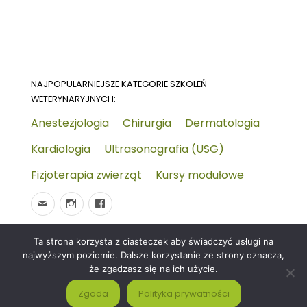
NAJPOPULARNIEJSZE KATEGORIE SZKOLEŃ
WETERYNARYJNYCH:
Anestezjologia
Chirurgia
Dermatologia
Kardiologia
Ultrasonografia (USG)
Fizjoterapia zwierząt
Kursy modułowe
Ta strona korzysta z ciasteczek aby świadczyć usługi na
© 2026
Wydarzenia-wet.pl
Polityka prywatności i
najwyższym poziomie. Dalsze korzystanie ze strony oznacza,
RODO
Czym jest strona KALENDARZ WYDARZEŃ
że zgadzasz się na ich użycie.
WETERYNARYJNYCH?
Zgoda
Polityka prywatności