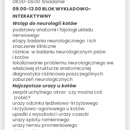
08.00-09.00 Śniadanie
09.00-13.00 BLOK WYKŁADOWO-
INTERAKTYWNY
Wstęp do neurologii kotów
podstawy anatomii i fizjologii układu
nerwowego
etapy badania neurologicznego i ich
znaczenie kliniczne
różnice w badaniu neurologicznym psów
i kotów
lokalizowanie problemu neurologicznego we
właściwej strukturze anatomicznej
diagnostyka różnicowa poszczególnych
zaburzeń neurologicznych
Najczęstsze urazy u kotów
zespół uchylnego okna- czy można coś
zrobić?
urazy odcinka lędźwiowo-krzyżowego
i krzyżowo-ogonowego u kotów
upadki z wysokości i urazy czaszki
urazy splotu ramiennego
urazy nerwu promieniowego