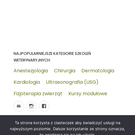
NAJPOPULARNIEJSZE KATEGORIE SZKOLEŃ
WETERYNARYJNYCH:
Anestezjologia
Chirurgia
Dermatologia
Kardiologia
Ultrasonografia (USG)
Fizjoterapia zwierząt
Kursy modułowe
Ta strona korzysta z ciasteczek aby świadczyć usługi na
© 2026
Wydarzenia-wet.pl
Polityka prywatności i
najwyższym poziomie. Dalsze korzystanie ze strony oznacza,
RODO
Czym jest strona KALENDARZ WYDARZEŃ
że zgadzasz się na ich użycie.