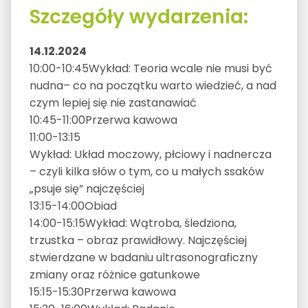
Szczegóły wydarzenia:
14.12.2024
10:00-10:45Wykład: Teoria wcale nie musi być
nudna– co na początku warto wiedzieć, a nad
czym lepiej się nie zastanawiać
10:45-11:00Przerwa kawowa
11:00-13:15
Wykład: Układ moczowy, płciowy i nadnercza
– czyli kilka słów o tym, co u małych ssaków
„psuje się” najczęściej
13:15-14:00Obiad
14:00-15:15Wykład: Wątroba, śledziona,
trzustka – obraz prawidłowy. Najczęściej
stwierdzane w badaniu ultrasonograficzny
zmiany oraz różnice gatunkowe
15:15-15:30Przerwa kawowa