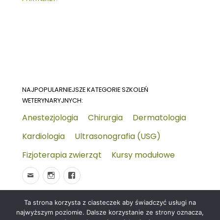
NAJPOPULARNIEJSZE KATEGORIE SZKOLEŃ
WETERYNARYJNYCH:
Anestezjologia
Chirurgia
Dermatologia
Kardiologia
Ultrasonografia (USG)
Fizjoterapia zwierząt
Kursy modułowe
Ta strona korzysta z ciasteczek aby świadczyć usługi na
© 2026
Wydarzenia-wet.pl
Polityka prywatności i
najwyższym poziomie. Dalsze korzystanie ze strony oznacza,
RODO
Czym jest strona KALENDARZ WYDARZEŃ