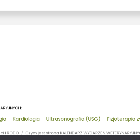
NARYJNYCH:
gia
Kardiologia
Ultrasonografia (USG)
Fizjoterapia 
ści i RODO
Czym jest strona KALENDARZ WYDARZEŃ WETERYNARYJN