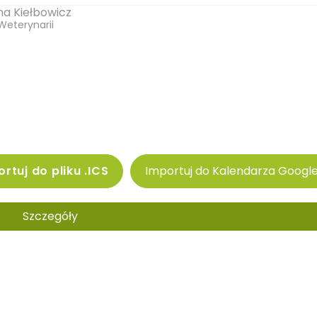
a Kiełbowicz
Weterynarii
rtuj do pliku .ICS
Importuj do Kalendarza Googl
Szczegóły