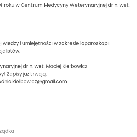
24 roku w Centrum Medycyny Weterynaryjnej dr n. wet.
 wiedzy i umiejętności w zakresie laparoskopii
jalistów.
aryjnej dr n. wet. Maciej Kiełbowicz
! Zapisy już trwają.
chodnia.kielbowicz@gmail.com
rządka