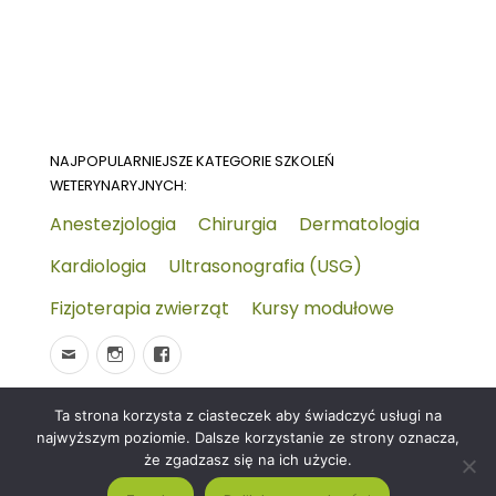
NAJPOPULARNIEJSZE KATEGORIE SZKOLEŃ
WETERYNARYJNYCH:
Anestezjologia
Chirurgia
Dermatologia
Kardiologia
Ultrasonografia (USG)
Fizjoterapia zwierząt
Kursy modułowe
Ta strona korzysta z ciasteczek aby świadczyć usługi na
© 2026
Wydarzenia-wet.pl
Polityka prywatności i
najwyższym poziomie. Dalsze korzystanie ze strony oznacza,
RODO
Czym jest strona KALENDARZ WYDARZEŃ
że zgadzasz się na ich użycie.
WETERYNARYJNYCH?