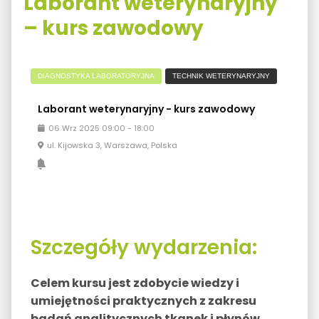
Laborant weterynaryjny
– kurs zawodowy
DIAGNOSTYKA LABORATORYJNA
TECHNIK WETERYNARYJNY
Laborant weterynaryjny - kurs zawodowy
06
Wrz
2025
09:00
-
18:00
ul. Kijowska 3, Warszawa, Polska
Szczegóły wydarzenia:
Celem kursu jest zdobycie wiedzy i
umiejętności praktycznych z zakresu
badań analitycznych tkanek i płynów