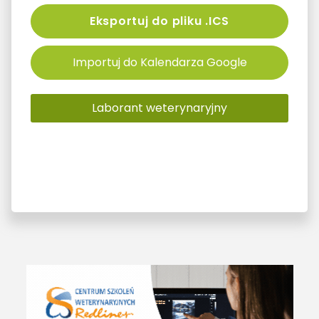
Eksportuj do pliku .ICS
Importuj do Kalendarza Google
Laborant weterynaryjny