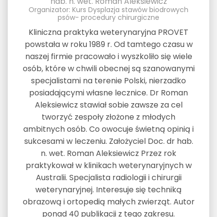
hab. n. wet. Roman Aleksiewicz
Organizator: Kurs Dysplazja stawów biodrowych
psów- procedury chirurgiczne
Kliniczna praktyka weterynaryjna PROVET
powstała w roku 1989 r. Od tamtego czasu w
naszej firmie pracowało i wyszkoliło się wiele
osób, które w chwili obecnej są szanowanymi
specjalistami na terenie Polski, nierzadko
posiadającymi własne lecznice. Dr Roman
Aleksiewicz stawiał sobie zawsze za cel
tworzyć zespoły złożone z młodych
ambitnych osób. Co owocuje świetną opinią i
sukcesami w leczeniu. Założyciel Doc. dr hab.
n. wet. Roman Aleksiewicz Przez rok
praktykował w klinikach weterynaryjnych w
Australii. Specjalista radiologii i chirurgii
weterynaryjnej. Interesuje się techniką
obrazową i ortopedią małych zwierząt. Autor
ponad 40 publikacji z tego zakresu.