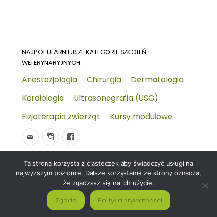
NAJPOPULARNIEJSZE KATEGORIE SZKOLEŃ
WETERYNARYJNYCH:
Anestezjologia
Chirurgia
Dermatologia
Kardiologia
Ultrasonografia (USG)
Fizjoterapia zwierząt
Kursy modułowe
Ta strona korzysta z ciasteczek aby świadczyć usługi na
© 2026
Wydarzenia-wet.pl
Polityka prywatności i
najwyższym poziomie. Dalsze korzystanie ze strony oznacza,
RODO
Czym jest strona KALENDARZ WYDARZEŃ
że zgadzasz się na ich użycie.
WETERYNARYJNYCH?
Zgoda
Polityka prywatności