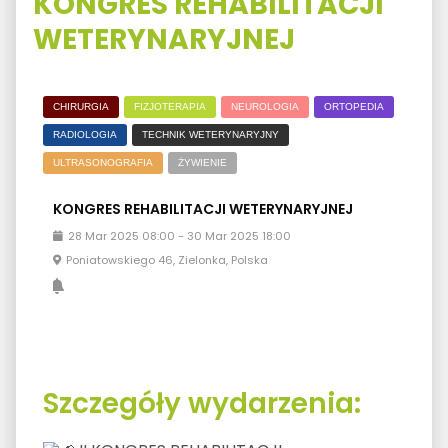
KONGRES REHABILITACJI
WETERYNARYJNEJ
CHIRURGIA
FIZJOTERAPIA
NEUROLOGIA
ORTOPEDIA
RADIOLOGIA
TECHNIK WETERYNARYJNY
ULTRASONOGRAFIA
ŻYWIENIE
KONGRES REHABILITACJI WETERYNARYJNEJ
28
Mar
2025
08:00
-
30
Mar
2025
18:00
Poniatowskiego 46, Zielonka, Polska
Szczegóły wydarzenia: