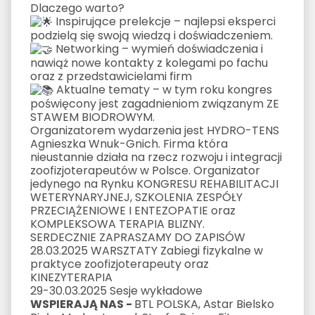
Dlaczego warto?
Inspirujące prelekcje – najlepsi eksperci
podzielą się swoją wiedzą i doświadczeniem.
Networking – wymień doświadczenia i
nawiąż nowe kontakty z kolegami po fachu
oraz z przedstawicielami firm
Aktualne tematy – w tym roku kongres
poświęcony jest zagadnieniom związanym ZE
STAWEM BIODROWYM.
Organizatorem wydarzenia jest HYDRO-TENS
Agnieszka Wnuk-Gnich. Firma która
nieustannie działa na rzecz rozwoju i integracji
zoofizjoterapeutów w Polsce. Organizator
jedynego na Rynku KONGRESU REHABILITACJI
WETERYNARYJNEJ, SZKOLENIA ZESPÓŁY
PRZECIĄŻENIOWE I ENTEZOPATIE oraz
KOMPLEKSOWA TERAPIA BLIZNY.
SERDECZNIE ZAPRASZAMY DO ZAPISÓW
28.03.2025 WARSZTATY Zabiegi fizykalne w
praktyce zoofizjoterapeuty oraz
KINEZYTERAPIA
29-30.03.2025 Sesje wykładowe
WSPIERAJĄ NAS -
BTL POLSKA,
Astar Bielsko