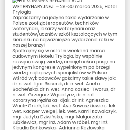
II KONGRES REHABILITACJI
WETERYNARYJNEJ – 28-30 marca 2025, Hotel
Trylogia
Zapraszamy na jedyne takie wydarzenie w
Polsce zoofizjoterapeutów, techników
weterynarii, lekarzy weterynarii oraz
studentów/uczniów szkół kształcących w tym
kierunku na najważniejsze wydarzenie roku w
naszej branży!
Spotkajmy się w ostatni weekend marca
cudownym Hotelu Trylogia, by wspólnie
rozwijać swoją wiedzę, umiejętności i pasję na
jedynym kongresie wypełnionym po brzegi
wiedzą najlepszych specjalistów w Polsce.
Wśród wykładowców gościmy takie sławy jak:
dr n. wet. Igor Bissenik, dr n. wet. Aneta
Bocheńska, dr n. wet. Anna Kosiec-Tworus, dr
n. wet. Grzegorz Wąsiatycz, dr n. rol.
Katarzyna Pęzińska-Kijak, dr inż. Agnieszka
Wnuk-Gnich, lek. wet. Ava Sawaszkiewicz, lek.
wet. Kacper Weigel, lek. wet. Kamil Kowalczyk,
mgr Judyta Dziwińska, mgr Małgorzata
Lubkiewicz, mgr inż. Adam Wróbel, mgr inż.
Klaudia Bońkowska, Adrianna Kozłowska