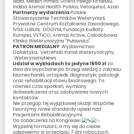
Biała, Meden Inmed, Strefa Psiego Fitnessu,
Indiba Animal Health Polska, Vetoquinol, Azan
Partnerzy wydarzenia
Polskie
Stowarzyszenie Techników Weterynarii,
Prywatne Centrum Kształcenia Zawodowego,
IVSA LUBLIN, DOGYM, Fundacja Kudłaty
Kumpel, VETICO, Animal Active, Całodobowa
Klinika Weterynaryjna "Puławska"
PATRON MEDIALNY
Wydawnictwo
Galaktyka, Vetrehab Kanał Weterynaryjny,
WeterynariaNews
Udział w wykładach to jedyne 1650 zł
za
dwa dni wypchane po brzegi wiedzą z zakresu
biomechaniki, ortopedii, diagnostyki, patologii
oraz rehabilitacji stawu biodrowego. To
również czas spotkań, wymiany
doświadczenia oraz zdobywania nowych
kontaktów.
Nie przegap tej wyjątkowej okazji! Wspólnie
tworzymy nowe standardy opieki nad
Pacjentami Rehabilitacyjnymi.
Do zobaczenia na Kongresie!
Wypełnij formularz, a my się do ciebie
odezwiemy w przeciągu 7 dni roboczych.