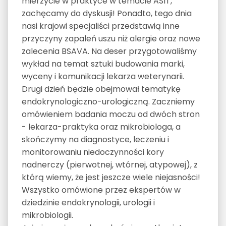
mierzycie w praktyce w temacie ASIT,
zachęcamy do dyskusji! Ponadto, tego dnia
nasi krajowi specjaliści przedstawią inne
przyczyny zapaleń uszu niż alergie oraz nowe
zalecenia BSAVA. Na deser przygotowaliśmy
wykład na temat sztuki budowania marki,
wyceny i komunikacji lekarza weterynarii.
Drugi dzień będzie obejmował tematykę
endokrynologiczno-urologiczną. Zaczniemy
omówieniem badania moczu od dwóch stron
- lekarza-praktyka oraz mikrobiologa, a
skończymy na diagnostyce, leczeniu i
monitorowaniu niedoczynności kory
nadnerczy (pierwotnej, wtórnej, atypowej), z
którą wiemy, że jest jeszcze wiele niejasności!
Wszystko omówione przez ekspertów w
dziedzinie endokrynologii, urologii i
mikrobiologii.