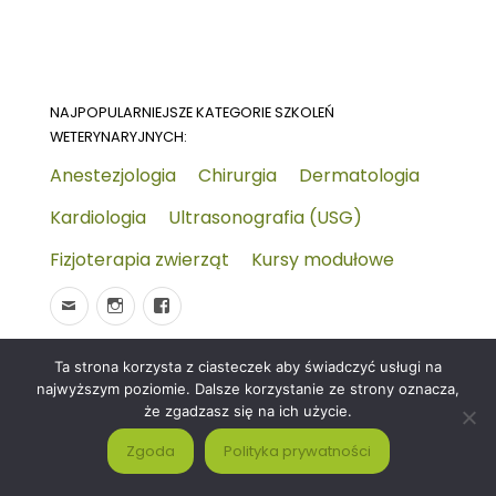
NAJPOPULARNIEJSZE KATEGORIE SZKOLEŃ
WETERYNARYJNYCH:
Anestezjologia
Chirurgia
Dermatologia
Kardiologia
Ultrasonografia (USG)
Fizjoterapia zwierząt
Kursy modułowe
Ta strona korzysta z ciasteczek aby świadczyć usługi na
© 2026
Wydarzenia-wet.pl
Polityka prywatności i
najwyższym poziomie. Dalsze korzystanie ze strony oznacza,
RODO
Czym jest strona KALENDARZ WYDARZEŃ
że zgadzasz się na ich użycie.
WETERYNARYJNYCH?
Zgoda
Polityka prywatności