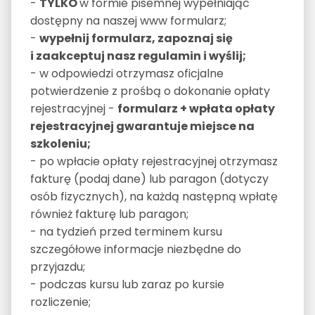
-
TYLKO
w formie pisemnej wypełniając
dostępny na naszej www formularz;
-
wypełnij formularz, zapoznaj się
i zaakceptuj nasz regulamin i wyślij;
- w odpowiedzi otrzymasz oficjalne
potwierdzenie z prośbą o dokonanie opłaty
rejestracyjnej -
formularz + wpłata opłaty
rejestracyjnej gwarantuje miejsce na
szkoleniu;
- po wpłacie opłaty rejestracyjnej otrzymasz
fakturę (podaj dane) lub paragon (dotyczy
osób fizycznych), na każdą następną wpłatę
również fakturę lub paragon;
- na tydzień przed terminem kursu
szczegółowe informacje niezbędne do
przyjazdu;
- podczas kursu lub zaraz po kursie
rozliczenie;