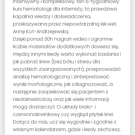
Intensywny i kompleksowy, ten 6-tygodniowy
kurs hematologii dla internisty, to prawdziwa
kopalnia wiedzy i doświadczenia,
przekazywana przez niepowtarzalną lek.wet.
Annę Kot-Andrzejewską.
Dzięki ponad 30h nagrań wideo i ogromne
liczbie materiałów dodatkowych dowiesz się,
między innymi kiedy warto wykonać badania i
jak pobrać krew (bez bólu i stresu dla
wszystkich zaangażowanych), przeprowadzić
analizę hematologiczną i zinterpretować
wyniki morfologiczne, jak zdiagnozować, a
następnie zaopiekować się pacjentem z
niedokrwistością oraz jak wiele informacji
mogą dostarczyć Ci układy biało- i
czerwonokrwinkowy czy wygląd płytek krwi.
Dołącz do nas, ucz się wygodnie i zgodnie z
własnym kalendarzem, gdzie i kiedy zechcesz,