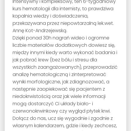
Intensywny i kompleksowy, ten 6-tygodniowy
kurs hematologii dla internisty, to prawdziwa
kopalnia wiedzy i doświadczenia,
przekazywana przez niepowtarzalną lek.wet.
Annę Kot-Andrzejewską.
Dzięki ponad 30h nagrań wideo i ogromne
liczbie materiałów dodatkowych dowiesz się,
między innymi kiedy warto wykonać badania i
jak pobrać krew (bez bólu i stresu dla
wszystkich zaangażowanych), przeprowadzić
analizę hematologiczną i zinterpretować
wyniki morfologiczne, jak zdiagnozować, a
następnie zaopiekować się pacjentem z
niedokrwistością oraz jak wiele informacji
mogą dostarczyć Ci układy biało- i
czerwonokrwinkowy czy wygląd płytek krwi.
Dołącz do nas, ucz się wygodnie i zgodnie z
własnym kalendarzem, gdzie i kiedy zechcesz,