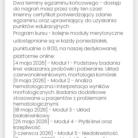
Dwa terminy egzaminu końcowego - dostęp
do nagrań masz przez cały ten czas!
Imienny certyfikat potwierdzający zdanie
egzaminu oraz uprawniający do uzyskania
punktów edukacyjnych
Program kursu - kolejne moduły merytoryczne
udostępniane są w każdy poniedziałek,
punktualnie o 8:00, na naszej dedykowanej
platformie online:
[4 maja 2026]
- Moduł 1 - Podstawy badania
krwi: wskazania, probówki i pobieranie. Układ
czerwonokrwinkowym, morfologia komórek.
[11 maja 2026]
- Moduł 2 - Analiza
hematologiczna i interpretacja wyników
morfologicznych. Badania dodatkowe
stosowane u pacjentów z problemami
hematologicznymi.
[18 maja 2026]
- Moduł 3 - Układ
białokrwinkowy.
[25 maja 2026]
- Moduł 4 - Płytki krwi oraz
krzepliwość.
[1 czerwca 2026]
- Moduł 5 - Niedokrwistość.