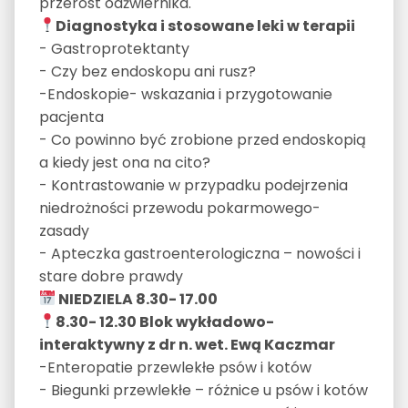
przerost odźwiernika.
Diagnostyka i stosowane leki w terapii
- Gastroprotektanty
- Czy bez endoskopu ani rusz?
-Endoskopie- wskazania i przygotowanie
pacjenta
- Co powinno być zrobione przed endoskopią
a kiedy jest ona na cito?
- Kontrastowanie w przypadku podejrzenia
niedrożności przewodu pokarmowego-
zasady
- Apteczka gastroenterologiczna – nowości i
stare dobre prawdy
NIEDZIELA 8.30- 17.00
8.30- 12.30 Blok wykładowo-
interaktywny z dr n. wet. Ewą Kaczmar
-Enteropatie przewlekłe psów i kotów
- Biegunki przewlekłe – różnice u psów i kotów