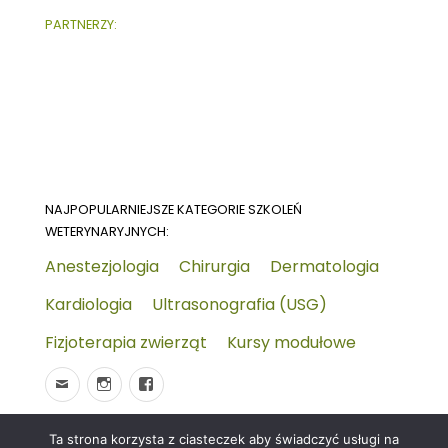
PARTNERZY:
NAJPOPULARNIEJSZE KATEGORIE SZKOLEŃ
WETERYNARYJNYCH:
Anestezjologia
Chirurgia
Dermatologia
Kardiologia
Ultrasonografia (USG)
Fizjoterapia zwierząt
Kursy modułowe
Ta strona korzysta z ciasteczek aby świadczyć usługi na
© 2026
Wydarzenia-wet.pl
Polityka prywatności i