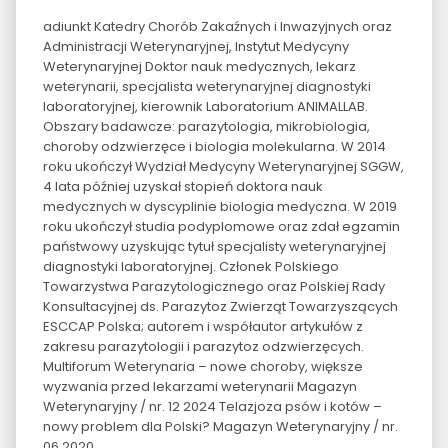
adiunkt Katedry Chorób Zakaźnych i Inwazyjnych oraz
Administracji Weterynaryjnej, Instytut Medycyny
Weterynaryjnej Doktor nauk medycznych, lekarz
weterynarii, specjalista weterynaryjnej diagnostyki
laboratoryjnej, kierownik Laboratorium ANIMALLAB.
Obszary badawcze: parazytologia, mikrobiologia,
choroby odzwierzęce i biologia molekularna. W 2014
roku ukończył Wydział Medycyny Weterynaryjnej SGGW,
4 lata później uzyskał stopień doktora nauk
medycznych w dyscyplinie biologia medyczna. W 2019
roku ukończył studia podyplomowe oraz zdał egzamin
państwowy uzyskując tytuł specjalisty weterynaryjnej
diagnostyki laboratoryjnej. Członek Polskiego
Towarzystwa Parazytologicznego oraz Polskiej Rady
Konsultacyjnej ds. Parazytoz Zwierząt Towarzyszących
ESCCAP Polska; autorem i współautor artykułów z
zakresu parazytologii i parazytoz odzwierzęcych.
Multiforum Weterynaria – nowe choroby, większe
wyzwania przed lekarzami weterynarii Magazyn
Weterynaryjny / nr. 12 2024 Telazjoza psów i kotów –
nowy problem dla Polski? Magazyn Weterynaryjny / nr.
06 2020