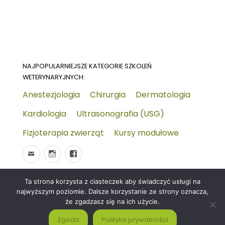
NAJPOPULARNIEJSZE KATEGORIE SZKOLEŃ
WETERYNARYJNYCH:
Anestezjologia
Chirurgia
Dermatologia
Kardiologia
Ultrasonografia (USG)
Fizjoterapia zwierząt
Kursy modułowe
Ta strona korzysta z ciasteczek aby świadczyć usługi na
© 2026
Wydarzenia-wet.pl
Polityka prywatności i
najwyższym poziomie. Dalsze korzystanie ze strony oznacza,
RODO
Czym jest strona KALENDARZ WYDARZEŃ
że zgadzasz się na ich użycie.
WETERYNARYJNYCH?
Zgoda
Polityka prywatności