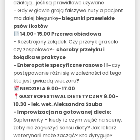
działają… jeśli są prawidłowo używane
- Gdy w głowie grają fałszywe nuty a pacjent
ma dalej biegunkę
- biegunki przewlekłe
psów i kotów
14.00- 15.00 Przerwa obiadowa
- Rozstrojony żołądek. Czy przełyk gra solo
czy zespołowo?-
choroby przełyku i
żołądka w praktyce
- Enteropatie specyficzne rasowo !!-
czy
postępowanie różni się w zależności od tego
kto jest gwiazdą wieczoru
?
NIEDZIELA 9.00- 17.00
GASTROFESTIWAL DIETETYCZNY 9.00-
10.30 - lek. wet. Aleksandra Szuba
- Improwizacja na gotowanej diecie:
Suplementy – kiedy i z czym wejść na scenę,
żeby nie zagłuszyć sensu diety? Jak lekarz
weterynarii może zacząć? Kto dyryguje?