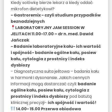
Kiedy solówkę bierze lekarz a kiedy oddać
mikrofon dietetykowi?
- Gastroremix - czyli studium przypadków
beznadziejnych
LABORATORYJNY JAM SESSION W
JELITACH 11.00-17.00 – dr n. med. Dawid
Jańczak
- Badanie laboratoryjne kału- ich wartość
i spójność- badanie ogólne kału, posiew
kału, cytologia z prostnicy i indeks
dysbiozy
- Diagnostyczna suita jelitowa – badania kału
w harmonii i dysonansie. Jakich cennych
informacji mogą dostarczać czyli:
badanie
ogólne kału, posiew kału, cytologia z
prostnicy i indeks dysbiozy
pod batutą
klinicznej precyzji-
ich spójność i wartość!
14.00- 15.00 Przerwa obiadowa