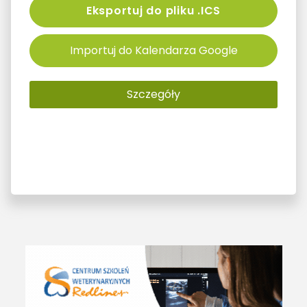
Eksportuj do pliku .ICS
Importuj do Kalendarza Google
Szczegóły