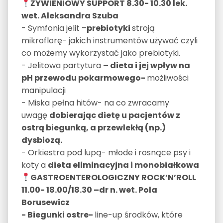
ŻYWIENIOWY SUPPORT 8.30- 10.30
lek.
wet. Aleksandra Szuba
- Symfonia jelit –
prebiotyki
stroją
mikroflorę- jakich instrumentów używać czyli
co możemy wykorzystać jako prebiotyki.
- Jelitowa partytura
– dieta i jej wpływ na
pH przewodu pokarmowego-
możliwości
manipulacji
- Miska pełna hitów- na co zwracamy
uwagę
dobierając dietę u pacjentów z
ostrą biegunką, a przewlekłą (np.)
dysbiozą.
- Orkiestra pod lupą- młode i rosnące psy i
koty a
dieta eliminacyjna i monobiałkowa
GASTROENTEROLOGICZNY ROCK’N’ROLL
11.00- 18.00/18.30 –dr n. wet. Pola
Borusewicz
- Biegunki ostre-
line-up środków, które