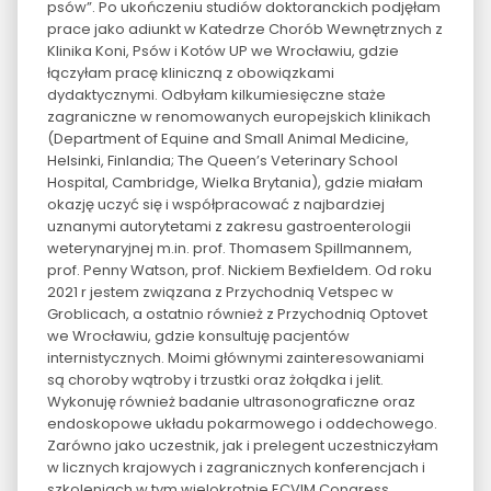
psów”. Po ukończeniu studiów doktoranckich podjęłam
prace jako adiunkt w Katedrze Chorób Wewnętrznych z
Klinika Koni, Psów i Kotów UP we Wrocławiu, gdzie
łączyłam pracę kliniczną z obowiązkami
dydaktycznymi. Odbyłam kilkumiesięczne staże
zagraniczne w renomowanych europejskich klinikach
(Department of Equine and Small Animal Medicine,
Helsinki, Finlandia; The Queen’s Veterinary School
Hospital, Cambridge, Wielka Brytania), gdzie miałam
okazję uczyć się i współpracować z najbardziej
uznanymi autorytetami z zakresu gastroenterologii
weterynaryjnej m.in. prof. Thomasem Spillmannem,
prof. Penny Watson, prof. Nickiem Bexfieldem. Od roku
2021 r jestem związana z Przychodnią Vetspec w
Groblicach, a ostatnio również z Przychodnią Optovet
we Wrocławiu, gdzie konsultuję pacjentów
internistycznych. Moimi głównymi zainteresowaniami
są choroby wątroby i trzustki oraz żołądka i jelit.
Wykonuję również badanie ultrasonograficzne oraz
endoskopowe układu pokarmowego i oddechowego.
Zarówno jako uczestnik, jak i prelegent uczestniczyłam
w licznych krajowych i zagranicznych konferencjach i
szkoleniach w tym wielokrotnie ECVIM Congress,