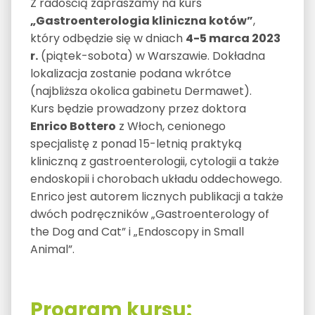
Z radością zapraszamy na kurs
„Gastroenterologia kliniczna kotów”
,
który odbędzie się w dniach
4-5 marca 2023
r.
(piątek-sobota) w Warszawie. Dokładna
lokalizacja zostanie podana wkrótce
(najbliższa okolica gabinetu Dermawet).
Kurs będzie prowadzony przez doktora
Enrico Bottero
z Włoch, cenionego
specjalistę z ponad 15-letnią praktyką
kliniczną z gastroenterologii, cytologii a także
endoskopii i chorobach układu oddechowego.
Enrico jest autorem licznych publikacji a także
dwóch podręczników „Gastroenterology of
the Dog and Cat” i „Endoscopy in Small
Animal”.
Program kursu: