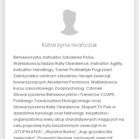
Katarzyna Iwańczuk
Behawiorysta, Instruktor Szkolenia Psów,
Wykładowca,Sędzia Rally Obedience, Instruktor Agility,
Instruktor Handlingu, Trener Profilaktyki Pogryzień
Założycielka centrum szkolenia i terapii zwierząt
towarzyszących Akademia Psorbona. Wykładowca
kursu zawodowego Zoopsycholog. Członek
Stowarzyszenia Behawiorystów i Trenerów COAPE,
Polskiego Towarzystwa Etologicznego oraz
Stowarzyszenia Rally Obedience. Ekspert TV Puls w
dziedzinie kynologii oraz felinologii. Inicjatorka i
organizatorka wielu akcji charytatywnych mających na
celu poprawę bytu bezdomnych zwierząt m.in.
„STOP!KLATKA”, „Wyszkol Burka”, „Kup gryzaka dla
zwierzaka”. Prowadzi terapie zachowań zwierząt