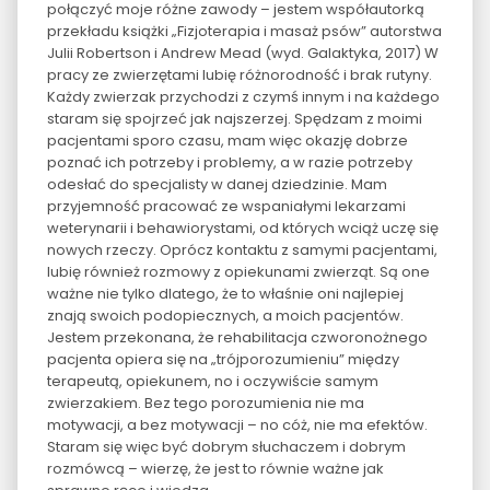
połączyć moje różne zawody – jestem współautorką
przekładu książki „Fizjoterapia i masaż psów” autorstwa
Julii Robertson i Andrew Mead (wyd. Galaktyka, 2017) W
pracy ze zwierzętami lubię różnorodność i brak rutyny.
Każdy zwierzak przychodzi z czymś innym i na każdego
staram się spojrzeć jak najszerzej. Spędzam z moimi
pacjentami sporo czasu, mam więc okazję dobrze
poznać ich potrzeby i problemy, a w razie potrzeby
odesłać do specjalisty w danej dziedzinie. Mam
przyjemność pracować ze wspaniałymi lekarzami
weterynarii i behawiorystami, od których wciąż uczę się
nowych rzeczy. Oprócz kontaktu z samymi pacjentami,
lubię również rozmowy z opiekunami zwierząt. Są one
ważne nie tylko dlatego, że to właśnie oni najlepiej
znają swoich podopiecznych, a moich pacjentów.
Jestem przekonana, że rehabilitacja czworonożnego
pacjenta opiera się na „trójporozumieniu” między
terapeutą, opiekunem, no i oczywiście samym
zwierzakiem. Bez tego porozumienia nie ma
motywacji, a bez motywacji – no cóż, nie ma efektów.
Staram się więc być dobrym słuchaczem i dobrym
rozmówcą – wierzę, że jest to równie ważne jak