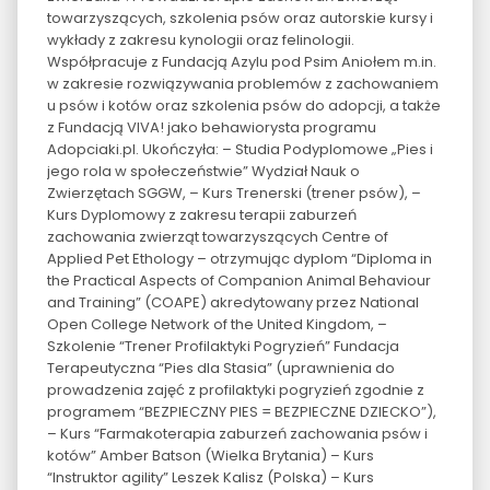
towarzyszących, szkolenia psów oraz autorskie kursy i
wykłady z zakresu kynologii oraz felinologii.
Współpracuje z Fundacją Azylu pod Psim Aniołem m.in.
w zakresie rozwiązywania problemów z zachowaniem
u psów i kotów oraz szkolenia psów do adopcji, a także
z Fundacją VIVA! jako behawiorysta programu
Adopciaki.pl. Ukończyła: – Studia Podyplomowe „Pies i
jego rola w społeczeństwie” Wydział Nauk o
Zwierzętach SGGW, – Kurs Trenerski (trener psów), –
Kurs Dyplomowy z zakresu terapii zaburzeń
zachowania zwierząt towarzyszących Centre of
Applied Pet Ethology – otrzymując dyplom “Diploma in
the Practical Aspects of Companion Animal Behaviour
and Training” (COAPE) akredytowany przez National
Open College Network of the United Kingdom, –
Szkolenie “Trener Profilaktyki Pogryzień” Fundacja
Terapeutyczna “Pies dla Stasia” (uprawnienia do
prowadzenia zajęć z profilaktyki pogryzień zgodnie z
programem “BEZPIECZNY PIES = BEZPIECZNE DZIECKO”),
– Kurs “Farmakoterapia zaburzeń zachowania psów i
kotów” Amber Batson (Wielka Brytania) – Kurs
“Instruktor agility” Leszek Kalisz (Polska) – Kurs