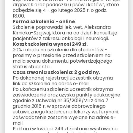
drgawek oraz padaczki u psów i kotów”, które
odbędzie się 4 - go lutego 2025 r. o godz.
18.00.
Forma szkolenia - online
Szkolenie poprowadzi lek. wet. Aleksandra
Kimicka-Szajwaj, która na co dzień konsultuję
pacjentów z zakresu onkologii i neurologii.
Koszt szkolenia wynosi 249 zł.
20% rabatu na szkolenie dla studentów -
prosimy o przesłanie przed szkoleniem na
maila scanu dokumentu potwierdzającego
status studenta.
Czas trwania szkolenia: 2 godziny.
Po dokonanej rejestracji uczestnik otrzyma
link do szkolenia na adres e-mail.
Po ukończeniu szkolenia uczestnik otrzyma
zaświadczenie oraz uzyska punkty edukacyjne
zgodnie z Uchwałą nr 35/2018/VII z dnia 7
grudnia 2018 r. w sprawie dobrowolnego
ustawicznego kształcenia lekarzy weterynarii.
Zaświadczenie zostanie wysłane na adres e-
mail.
Faktura w kwocie 249 zł zostanie wystawiona