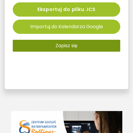
Eksportuj do pliku .ICS
Importuj do Kalendarza Google
Zapisz się