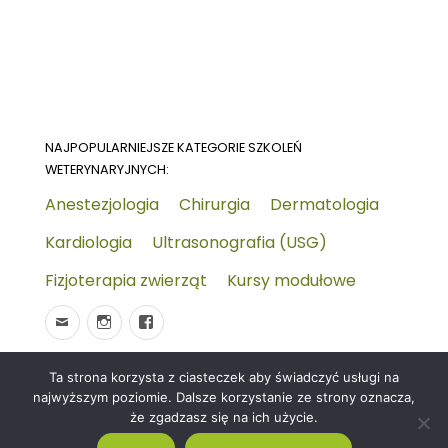
NAJPOPULARNIEJSZE KATEGORIE SZKOLEŃ
WETERYNARYJNYCH:
Anestezjologia
Chirurgia
Dermatologia
Kardiologia
Ultrasonografia (USG)
Fizjoterapia zwierząt
Kursy modułowe
Ta strona korzysta z ciasteczek aby świadczyć usługi na
© 2026
Wydarzenia-wet.pl
Polityka prywatności i
najwyższym poziomie. Dalsze korzystanie ze strony oznacza,
RODO
Czym jest strona KALENDARZ WYDARZEŃ
że zgadzasz się na ich użycie.
WETERYNARYJNYCH?