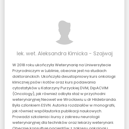
lek. wet. Aleksandra Kimicka - Szajwaj
W 2018 roku ukończyła Weterynarię na Uniwersytecie
Przyrodniczym w Lublinie, obecnie jest na studiach
doktoranckich. Ukończyła dwustopniowy kurs onkologii
klinicznej psów i kotów oraz kurs podawania
cytostatyków u Katarzyny Purzyckiej DVM, DipACVIM
(Oncology), jak również odbyła staż w przychodni
weterynaryjnej Neowet we Wrocławiu u dr Hildebranda.
Była członkiem ESVN. Autorka rozdziałów w monografii,
jak również współautorka publikacji naukowych.
Prowadzi szkolenia i kursy z zakresu neurologii
weterynaryjnej dla techników oraz lekarzy weterynarii.
Obecnie konsultuję pacjentów z zakresu onkologii i