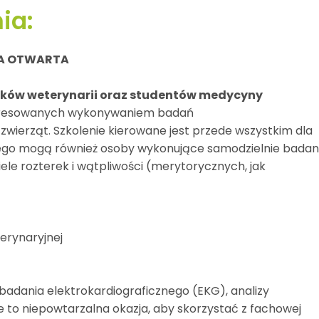
ia:
A OTWARTA
ników weterynarii oraz studentów medycyny
eresowanych wykonywaniem badań
zwierząt. Szkolenie kierowane jest przede wszystkim dla
iego mogą również osoby wykonujące samodzielnie badan
iele rozterek i wątpliwości (merytorycznych, jak
erynaryjnej
adania elektrokardiograficznego (EKG), analizy
nie to niepowtarzalna okazja, aby skorzystać z fachowej