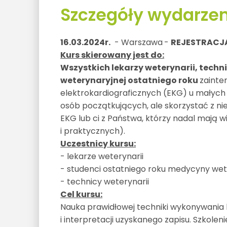
Szczegóły wydarzen
16.03.2024r.
- Warszawa
-
REJESTRACJ
Kurs skierowany jest do:
Wszystkich lekarzy weterynarii, tech
weterynaryjnej ostatniego roku
zaint
elektrokardiograficznych (EKG) u małych 
osób początkujących, ale skorzystać z n
EKG lub ci z Państwa, którzy nadal mają w
i praktycznych).
Uczestnicy kursu:
- lekarze weterynarii
- studenci ostatniego roku medycyny wet
- technicy weterynarii
Cel kursu:
Nauka prawidłowej techniki wykonywania b
i interpretacji uzyskanego zapisu. Szkole