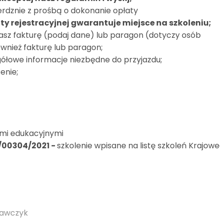
erdznie z prośbą o dokonanie opłaty
ty rejestracyjnej gwarantuje miejsce na szkoleniu;
masz fakturę (podaj dane) lub paragon (dotyczy osób
wnież fakturę lub paragon;
gółowe informacje niezbędne do przyjazdu;
enie;
tmi edukacyjnymi
4/00304/2021
-
szkolenie wpisane na listę szkoleń Krajow
Krawczyk