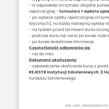
- w odpowiedzi otrzymasz oficjalne potwi
rejestracyjnej -
formularz + wpłata opła
- po wpłacie opłaty rejestracyjnej otrzy
fizycznych), na każdą nastepną wpłatę ró
- na tydzień przed terminem kursu szcze
- podczas kursu lub zaraz po kursie rozlicz
- po kursie dodatkowe informacje.
Częstotlwiość odbywania się:
- raz do roku
Dokument ukończenia:
- zaświadczenie ukończenia kursu z punk
REJESTR Instytucji Szkoleniowych:
2.1
Funduszu Szkoleniowego.
lek. wet. Aleksandra 