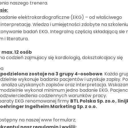
enia naszego trenera.
sie:
badanie elektrokardiograficzne (EKG) – od właściwego
i interpretację. Wiedza i umiejętności zdobyte na szkoleni
nywanie badań EKG. Integralną częścią składającą sie 
i literatura.
y
max. 12 osób
 codzień zajmujacy się kardiologią, dokształcajacy się
pa
podzielona zostaje na 3 grupy 4-osobowe
. Każda gru
ielnie wykonuje badania pacjentów i uzyskuje zapisy. P
 analiza uzyskanych zapisów oraz interpretacja. Wskaza
samodzielnie wykonał minimum jedno badanie EKG. Pacjenc
 odzwierciedlenia codziennych warunków pracy.
paraty EKG renomowanej firmy
BTL Polska Sp. zo.o
.,
lini
oehringer Ingelheim Marketing Sp. z o.o.
ostępny na naszej www formularz;
akceptuj nasz regulamin i wyślij;