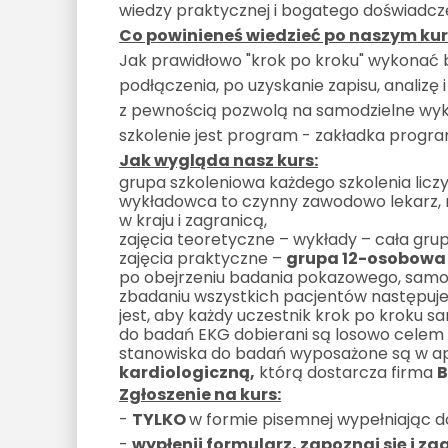
wiedzy praktycznej i bogatego doświadcz
Co powinieneś wiedzieć po naszym kur
Jak prawidłowo "krok po kroku" wykonać 
podłączenia, po uzyskanie zapisu, analizę 
z pewnością pozwolą na samodzielne wyko
szkolenie jest program - zakładka program 
Jak wygląda nasz kurs:
grupa szkoleniowa każdego szkolenia licz
wykładowca to czynny zawodowo lekarz, na
w kraju i zagranicą,
zajęcia teoretyczne – wykłady – cała gru
zajęcia praktyczne –
grupa 12-osobowa 
po obejrzeniu badania pokazowego, samodz
zbadaniu wszystkich pacjentów następuje
jest, aby każdy uczestnik krok po kroku 
do badań EKG dobierani są losowo celem
stanowiska do badań wyposażone są w a
kardiologiczną,
którą dostarcza firma
B
Zgłoszenie na kurs:
-
TYLKO
w formie pisemnej wypełniając d
-
wypłenij formularz, zapoznaj się i za