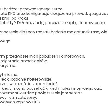
adu bodźco-przewodzącego serca.
atu EKG oraz konfiguracja urządzenia prowadzącego zap
 krok po kroku.
rtefakty? Drżenia, zianie, poruszanie łapką i inne sytuacje
.
naczenie dla tego rodzaju badania ma gatunek rasa, wiek
owego.
 tym przedwczesnych pobudzeń komorowych.
 migotanie przedsionków.
arytmie.
rytmiczne.
lecić badanie holterowskie.
przeciwskazań do znieczulenia?
- kiedy można poczekać a kiedy należy interweniować.
ożemy stwierdzić powiększenie jam serca?
łowy rytm zatokowy.
owanych zapisów EKG.