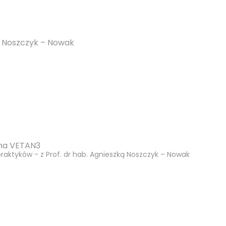
ka Noszczyk – Nowak
jna VETAN3
praktyków - z Prof. dr hab. Agnieszką Noszczyk – Nowak