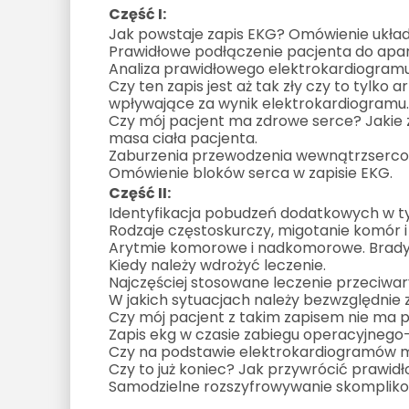
Część I:
Jak powstaje zapis EKG? Omówienie ukł
Prawidłowe podłączenie pacjenta do apar
Analiza prawidłowego elektrokardiogramu
Czy ten zapis jest aż tak zły czy to tylko a
wpływające za wynik elektrokardiogramu
Czy mój pacjent ma zdrowe serce? Jakie z
masa ciała pacjenta.
Zaburzenia przewodzenia wewnątrzserc
Omówienie bloków serca w zapisie EKG.
Część II:
Identyfikacja pobudzeń dodatkowych w
Rodzaje częstoskurczy, migotanie komór i
Arytmie komorowe i nadkomorowe. Brady
Kiedy należy wdrożyć leczenie.
Najczęściej stosowane leczenie przeciwa
W jakich sytuacjach należy bezwzględnie z
Czy mój pacjent z takim zapisem nie ma 
Zapis ekg w czasie zabiegu operacyjnego
Czy na podstawie elektrokardiogramów m
Czy to już koniec? Jak przywrócić prawid
Samodzielne rozszyfrowywanie skomplik