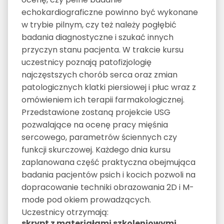
echokardiograficzne powinno być wykonane
w trybie pilnym, czy też należy pogłębić
badania diagnostyczne i szukać innych
przyczyn stanu pacjenta. W trakcie kursu
uczestnicy poznają patofizjologię
najczęstszych chorób serca oraz zmian
patologicznych klatki piersiowej i płuc wraz z
omówieniem ich terapii farmakologicznej.
Przedstawione zostaną projekcie USG
pozwalające na ocenę pracy mięśnia
sercowego, parametrów ściennych czy
funkcji skurczowej. Każdego dnia kursu
zaplanowana część praktyczna obejmująca
badania pacjentów psich i kocich pozwoli na
dopracowanie techniki obrazowania 2D i M-
mode pod okiem prowadzących.
Uczestnicy otrzymają:
skrypt z materiałami szkoleniowymi