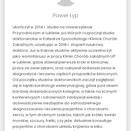
Paweł Łyp
Ukończył w 2014 r. studia na Uniwersytecie
Przyrodniczym w Lublinie, po których rozpoczął studia
doktoranckie w Katedrze Epizootiologii i Klinice Chorób
Zakaźnych, uzyskując w 2019 r. stopień naukowy
doktora. Już w trakcie studiów aktywnie uczestniczył
jako wolontariusz w pracy Kliniki Chorób zakaźnych UP
w Lublinie, gdzie stawiał pierwsze kroki w klinicznej
pracy ze zwierzętami, oraz nabywał doświadczenia w
diagnostyce i leczeniu ciężkich przypadków klinicznych.
Od początku studiów doktoranckich zaczął zagłębiać
się w tajniki kardiologii weterynaryjnej, gdzie pod okiem
bardziej doświadczonych kolegów, a także na licznych
konferencjach i szkoleniach zdobywał wiedzę i
doświadczenie niezbędne do samodzielnego
diagnozowania i leczenia pacjentów z chorobami
serca, w tym drobnych ssaków, takich jak króliki, świnki
morskie, szczury, fretki, czy jeże. Aktualnie konsultuje
pacjentów z chorobami układu krążenia w kilku