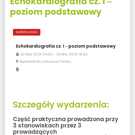
Echokardiografia cz. I ‒
poziom podstawowy
KARDIOLOGIA
Echokardiografia cz. I ‒ poziom podstawowy
22
Mar
2025
09:00
-
23
Mar
2025
16:00
Bażantóe 6c, Katowice, Polska
Szczegóły wydarzenia:
Część praktyczna prowadzona przy
3 stanowiskach przez 3
prowadzących