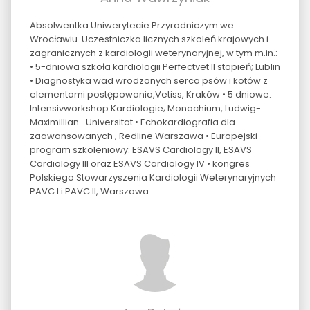
Absolwentka Uniwerytecie Przyrodniczym we
Wrocławiu. Uczestniczka licznych szkoleń krajowych i
zagranicznych z kardiologii weterynaryjnej, w tym m.in.:
• 5-dniowa szkoła kardiologii Perfectvet II stopień; Lublin
• Diagnostyka wad wrodzonych serca psów i kotów z
elementami postępowania,Vetiss, Kraków • 5 dniowe:
Intensivworkshop Kardiologie; Monachium, Ludwig-
Maximillian- Universitat • Echokardiografia dla
zaawansowanych , Redline Warszawa • Europejski
program szkoleniowy: ESAVS Cardiology II, ESAVS
Cardiology III oraz ESAVS Cardiology IV • kongres
Polskiego Stowarzyszenia Kardiologii Weterynaryjnych
PAVC I i PAVC II, Warszawa