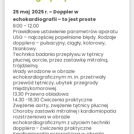
25 maj 2025 r. – Doppler w
echokardiografii – to jest proste
9:00 – 12.00
Prawidłowe ustawienie parametrów aparatu
USG – najczęściej popełniane błędy. Rodzaje
dopplera – pulsacyjny, ciągły, kolorowy,
tkankowy.
Technika badania przepływu w tętnicy
płucnej, aorcie, przez zastawkę mitralną,
trójdzielną.
Wady wrodzone w obrazie
echokardiograficznym m. in. przetrwały
przewód tętniczy, ubytek przegrody
międzykomorowej.
13.30 Przewra obiadowa
14.30 -18.30 Ćwiczenia praktyczne
Zwężenie aorty, zwężenie tętnicy płucnej
Choroby zastawki mitralnej i kardiomiopatia
rozstrzeniowa w obrazie
echokardiograficznym z użyciem techniki
dopplera – ćwiczenia praktyczne
Kardiomiopatia przerostowa w obrazie