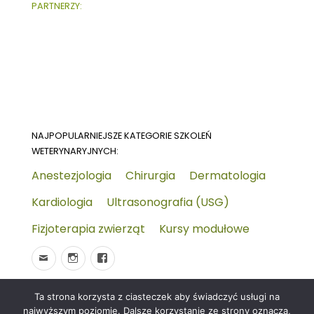
PARTNERZY:
NAJPOPULARNIEJSZE KATEGORIE SZKOLEŃ
WETERYNARYJNYCH:
Anestezjologia
Chirurgia
Dermatologia
Kardiologia
Ultrasonografia (USG)
Fizjoterapia zwierząt
Kursy modułowe
Ta strona korzysta z ciasteczek aby świadczyć usługi na
© 2026
Wydarzenia-wet.pl
Polityka prywatności i
najwyższym poziomie. Dalsze korzystanie ze strony oznacza,