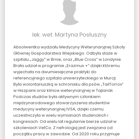
lek. wet. Martyna Posłuszny
Absolwentka wydziału Medycyny Weterynaryjnej Szkoły
Głównej Gospodarstwa Wiejskiego. Odbyła staże w
szpitalu „Jaggy” w Brnie, oraz „Blue Cross” w Londynie.
Brała udział w programie „Erazmus +” dzięki któremu
wyjechała na dwumiesięczne praktyki do
referencyjnego szpitala uniwersyteckiego w Murcji.
Była wolontariuszką w schronisku dla psów „TailTorrox”
w Hiszpanii oraz klinice weterynaryjnej w Tajlandii.
Podczas studiów była aktywnym członkiem
międzynarodowego stowarzyszenia studentów
medycyny weterynaryjnej IVSA, dzięki czemu
uczestniczyła w wielu wymianach studenckich i
kongresach. Od wielu lat regularnie bierze udział w
szkoleniach VetCo. Z nefrologią jest związana od
początku pracy w zawodzie. Od 2020 roku przyjmuje