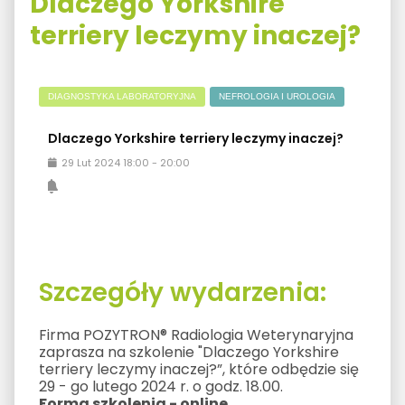
Dlaczego Yorkshire
terriery leczymy inaczej?
DIAGNOSTYKA LABORATORYJNA
NEFROLOGIA I UROLOGIA
Dlaczego Yorkshire terriery leczymy inaczej?
29
Lut
2024
18:00
-
20:00
Szczegóły wydarzenia:
Firma POZYTRON® Radiologia Weterynaryjna
zaprasza na szkolenie "Dlaczego Yorkshire
terriery leczymy inaczej?”, które odbędzie się
29 - go lutego 2024 r. o godz. 18.00.
Forma szkolenia - online