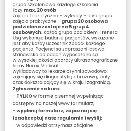
grupa szkoleniowa każdego szkolenia
liczy
max. 20 osób
zajęcia teoretyczne – wykłady – cała grupa
zajęcia praktyczne –
grupa 20 osobowa
podzielona zostaje na 5 grup 4
osobowych.
Każda grupa pod okiem Trenera
Usg wykonuje badanie pacjentów, wskazane
jest aby każdy uczestnik zbadał każdego
pacjenta. Pacjenci sa zapraszani losowo.
stanowiska do badań wyposażone są
w wysokiej jakości aparaty ultrasonograficzne
firmy Norax Medical.
wykładowcy to lekarze czynni zawodowo,
zajmujący się diagnostyką obrazową, cały
czas dokształcający się w kraju i zagranicą.
Zgłoszenie na kurs:
-
TYLKO
w formie pisemnej wypełniając
dostępny na naszej www formularz;
-
wypłenij formularz, zapoznaj się
i zaakceptuj nasz regulamin i wyślij;
- w odpowiedzi otrzymasz oficjalne