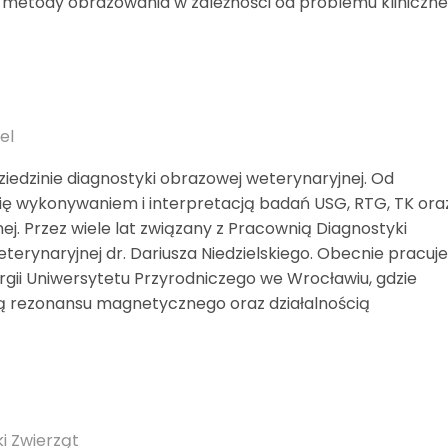
u metody obrazowania w zależności od problemu kliniczne
el
ziedzinie diagnostyki obrazowej weterynaryjnej. Od
 się wykonywaniem i interpretacją badań USG, RTG, TK ora
nej. Przez wiele lat związany z Pracownią Diagnostyki
terynaryjnej dr. Dariusza Niedzielskiego. Obecnie pracuj
rurgii Uniwersytetu Przyrodniczego we Wrocławiu, gdzie
ką rezonansu magnetycznego oraz działalnością
i Zwierząt