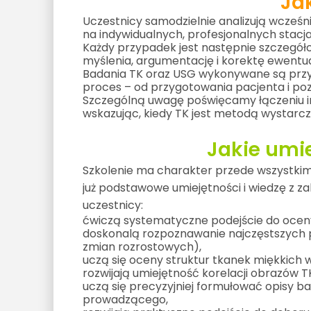
Ja
Uczestnicy samodzielnie analizują wcześ
na indywidualnych, profesjonalnych stacja
Każdy przypadek jest następnie szczegół
myślenia, argumentację i korektę ewentu
Badania TK oraz USG wykonywane są przy 
proces – od przygotowania pacjenta i poz
Szczególną uwagę poświęcamy łączeniu inf
wskazując, kiedy TK jest metodą wystarcz
Jakie
umie
Szkolenie ma charakter przede wszystkim 
już podstawowe umiejętności i wiedzę z z
uczestnicy:
ćwiczą systematyczne podejście do ocen
doskonalą rozpoznawanie najczęstszych pa
zmian rozrostowych),
uczą się oceny struktur tkanek miękkich 
rozwijają umiejętność korelacji obrazów 
uczą się precyzyjniej formułować opisy b
prowadzącego,