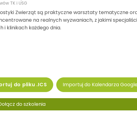
awów TK i USG
ostyki Zwierząt są praktyczne warsztaty tematyczne or
oncentrowane na realnych wyzwaniach, z jakimi specjaliśc
 i klinikach każdego dnia.
rtuj do pliku .ICS
Importuj do Kalendarza Googl
Dołącz do szkolenia