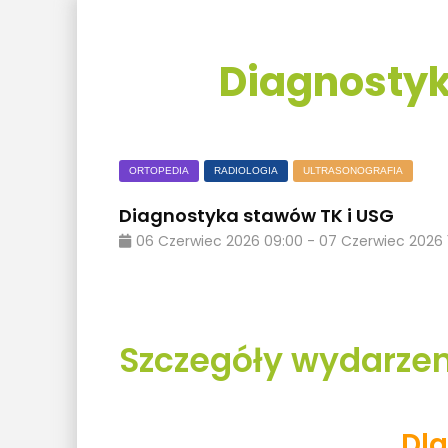
Diagnostyk
ORTOPEDIA
RADIOLOGIA
ULTRASONOGRAFIA
Diagnostyka stawów TK i USG
06
Czerwiec
2026
09:00
-
07
Czerwiec
2026
Szczegóły wydarzen
Dl