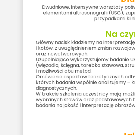
Dwudniowe, intensywne warsztaty pośw
elementami ultrasonografii (USG), za
przypadkami klinic
Na czy
Główny nacisk kładziemy na interpretac
i kotów, z uwzględnieniem zmian rozwoj
oraz nowotworowych.
Uzupełniająco wykorzystujemy badanie US
(więzadła, ścięgna, torebka stawowa, str
i możliwości obu metod.
Omówienie aspektów teoretycznych odbyw
których badania wspólnie analizujemy – 
diagnostycznych.
W trakcie szkolenia uczestnicy mają moż
wybranych stawów oraz podstawowych bad
badania na jakość i interpretację obrazów