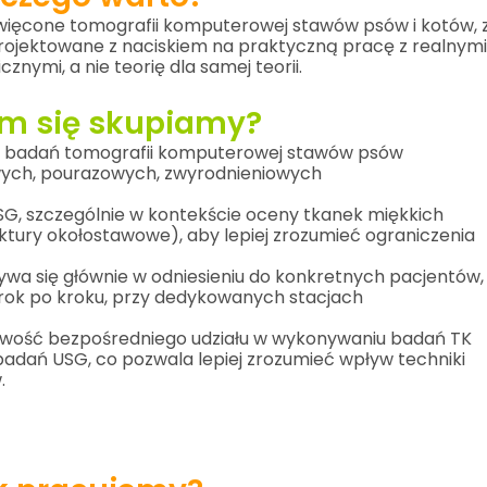
ięcone tomografii komputerowej stawów psów i kotów, 
projektowane z naciskiem na praktyczną pracę z realnymi
znymi, a nie teorię dla samej teorii.
m się skupiamy?
ję badań tomografii komputerowej stawów psów
owych, pourazowych, zwyrodnieniowych
G, szczególnie w kontekście oceny tkanek miękkich
uktury okołostawowe), aby lepiej zrozumieć ograniczenia
a się głównie w odniesieniu do konkretnych pacjentów,
krok po kroku, przy dedykowanych stacjach
liwość bezpośredniego udziału w wykonywaniu badań TK
ań USG, co pozwala lepiej zrozumieć wpływ techniki
.