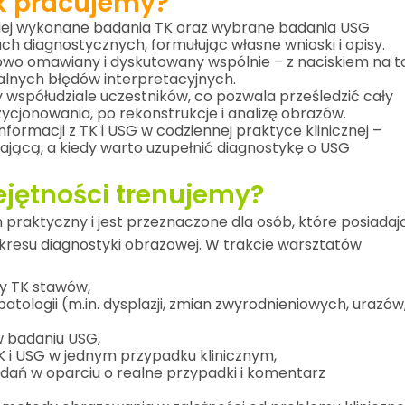
k pracujemy?
niej wykonane badania TK oraz wybrane badania USG
ch diagnostycznych, formułując własne wnioski i opisy.
owo omawiany i dyskutowany wspólnie – z naciskiem na t
alnych błędów interpretacyjnych.
współudziale uczestników, co pozwala prześledzić cały
ycjonowania, po rekonstrukcje i analizę obrazów.
ormacji z TK i USG w codziennej praktyce klinicznej –
ającą, a kiedy warto uzupełnić diagnostykę o USG
jętności trenujemy?
praktyczny i jest przeznaczone dla osób, które posiadaj
akresu diagnostyki obrazowej. W trakcie warsztatów
y TK stawów,
tologii (m.in. dysplazji, zmian zwyrodnieniowych, urazów
w badaniu USG,
TK i USG w jednym przypadku klinicznym,
adań w oparciu o realne przypadki i komentarz