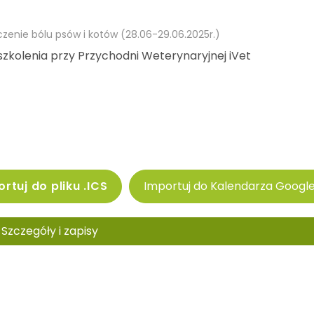
czenie bólu psów i kotów (28.06-29.06.2025r.)
szkolenia przy Przychodni Weterynaryjnej iVet
rtuj do pliku .ICS
Importuj do Kalendarza Googl
Szczegóły i zapisy