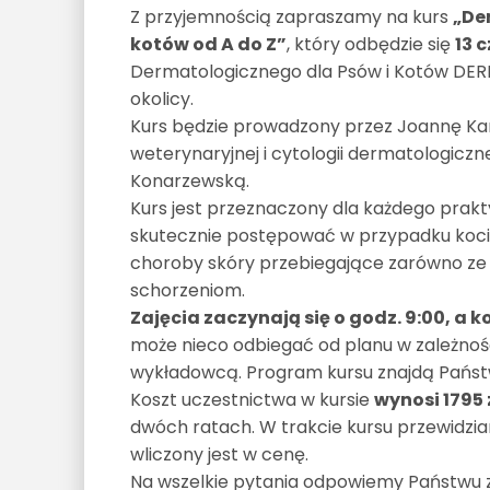
Z przyjemnością zapraszamy na kurs
„De
kotów od A do Z”
, który odbędzie się
13 
Dermatologicznego dla Psów i Kotów DERM
okolicy.
Kurs będzie prowadzony przez Joannę Kara
weterynaryjnej i cytologii dermatologiczne
Konarzewską.
Kurs jest przeznaczony dla każdego prakty
skutecznie postępować w przypadku koc
choroby skóry przebiegające zarówno ze ś
schorzeniom.
Zajęcia zaczynają się o godz. 9:00, a 
może nieco odbiegać od planu w zależności
wykładowcą. Program kursu znajdą Państw
Koszt uczestnictwa w kursie
wynosi 1795 
dwóch ratach. W trakcie kursu przewidzia
wliczony jest w cenę.
Na wszelkie pytania odpowiemy Państwu