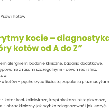
Psów i Kotów
rytmy kocie – diagnostyk
óry kotów od A do Z”
em alergikiem: badanie kliniczne, badania dodatkowe,
ępowanie z rasami szczególnymi - devon rex i sfinx.
tów.
 u kotów - pęcherzyca liściasta, zapalenia plazmocytarn
- katar koci, kaliciwiroza, kryptokokoza, histoplazmoza,
- obraz kliniczny, jak szybko zdiagnozować i jak leczyć,