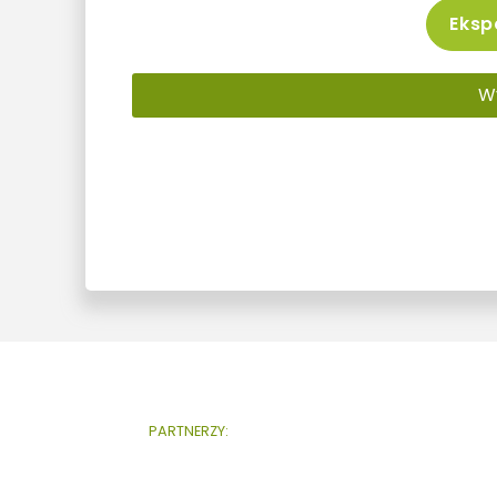
Ekspo
W
PARTNERZY: