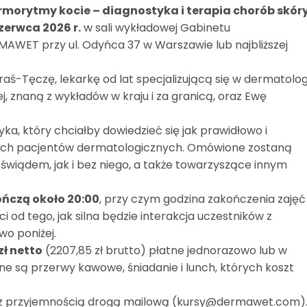
rmorytmy kocie – diagnostyka i terapia chorób skór
czerwca 2026 r.
w sali wykładowej Gabinetu
AWET przy ul. Odyńca 37 w Warszawie lub najbliższej
ś-Tęczę, lekarkę od lat specjalizującą się w dermatologi
j, znaną z wykładów w kraju i za granicą, oraz Ewę
ka, który chciałby dowiedzieć się jak prawidłowo i
ich pacjentów dermatologicznych. Omówione zostaną
wiądem, jak i bez niego, a także towarzyszące innym
kończą około 20:00
, przy czym godzina zakończenia zajęć
 od tego, jak silna będzie interakcja uczestników z
o poniżej.
zł netto
(2207,85 zł brutto) płatne jednorazowo lub w
ne są przerwy kawowe, śniadanie i lunch, których koszt
 z przyjemnością drogą mailową (kursy@dermawet.com)