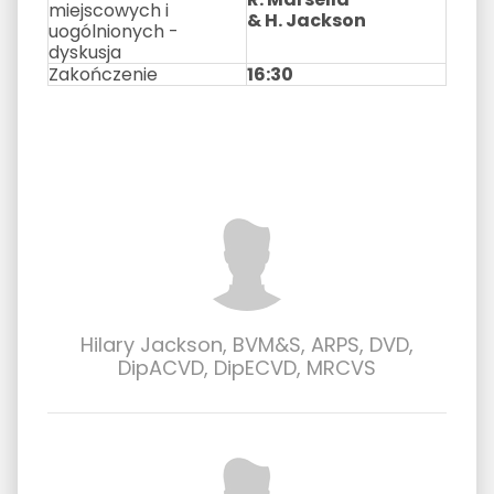
miejscowych i
& H. Jackson
uogólnionych -
dyskusja
Zakończenie
16:30
Hilary Jackson, BVM&S, ARPS, DVD,
DipACVD, DipECVD, MRCVS