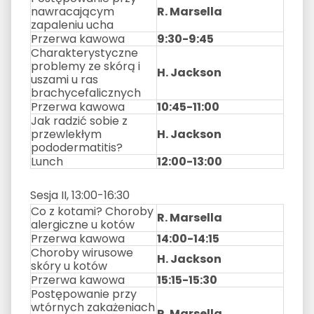
nawracającym
R. Marsella
zapaleniu ucha
Przerwa kawowa
9:30-9:45
Charakterystyczne
problemy ze skórą i
H. Jackson
uszami u ras
brachycefalicznych
Przerwa kawowa
10:45-11:00
Jak radzić sobie z
przewlekłym
H. Jackson
pododermatitis?
Lunch
12:00-13:00
Sesja II, 13:00-16:30
Co z kotami? Choroby
R. Marsella
alergiczne u kotów
Przerwa kawowa
14:00-14:15
Choroby wirusowe
H. Jackson
skóry u kotów
Przerwa kawowa
15:15-15:30
Postępowanie przy
wtórnych zakażeniach
R. Marsella