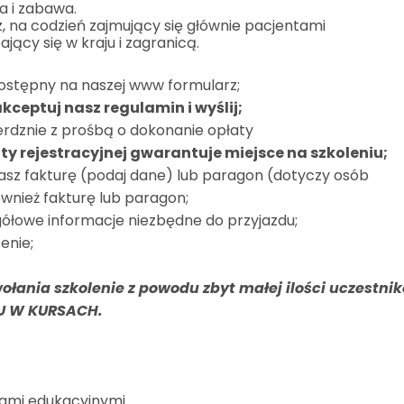
a i zabawa.
na codzień zajmujący się głównie pacjentami
jący się w kraju i zagranicą.
ostępny na naszej www formularz;
akceptuj nasz regulamin i wyślij;
erdznie z prośbą o dokonanie opłaty
ty rejestracyjnej gwarantuje miejsce na szkoleniu;
masz fakturę (podaj dane) lub paragon (dotyczy osób
wnież fakturę lub paragon;
gółowe informacje niezbędne do przyjazdu;
enie;
ołania szkolenie z powodu zbyt małej ilości uczestni
ŁU W KURSACH.
tami edukacyjnymi