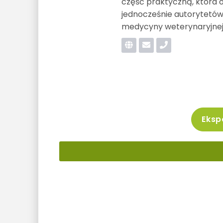
część praktyczną, która 
jednocześnie autorytetó
medycyny weterynaryjnej
Ekspo