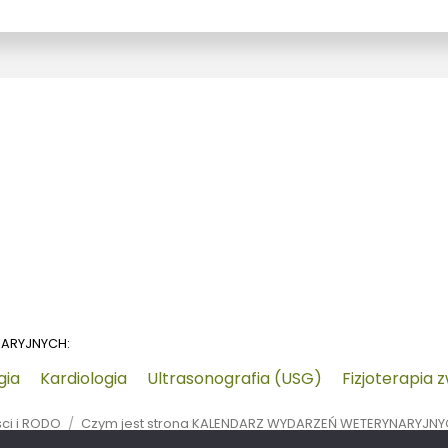
NARYJNYCH:
gia
Kardiologia
Ultrasonografia (USG)
Fizjoterapia 
ści i RODO
Czym jest strona KALENDARZ WYDARZEŃ WETERYNARYJN