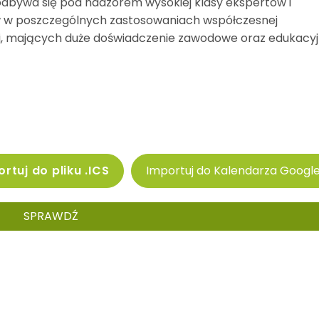
odbywa się pod nadzorem wysokiej klasy ekspertów i
w w poszczególnych zastosowaniach współczesnej
, mających duże doświadczenie zawodowe oraz edukacyj
rtuj do pliku .ICS
Importuj do Kalendarza Googl
SPRAWDŹ