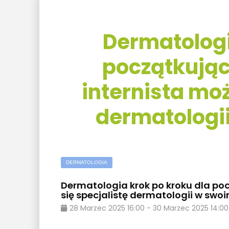
Dermatologi
początkujący
internista moż
dermatologi
DERMATOLOGIA
Dermatologia krok po kroku dla pocz
się specjalistę dermatologii w swo
28
Marzec
2025
16:00
-
30
Marzec
2025
14:00