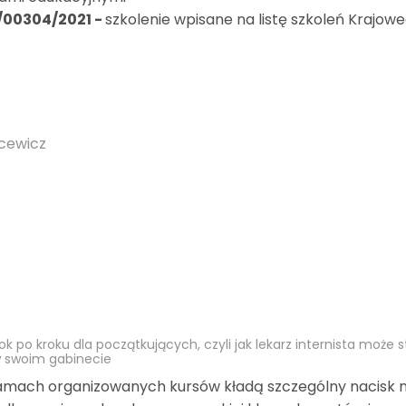
4/00304/2021 -
szkolenie wpisane na listę szkoleń Krajow
ecewicz
k po kroku dla początkujących, czyli jak lekarz internista może 
 w swoim gabinecie
ramach organizowanych kursów kładą szczególny nacisk 