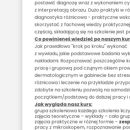
postawić diagnozę wraz z wykonaniem cy
z interpretacją obrazu. Dużo praktyki w 
diagnostyka różnicowa - praktyczne wskaz
skorzystać z fachowej wiedzy praktycznej
częścią, składającą się na szkolenie jest 
Co powinieneś wiedzieć po naszym kur
Jak prawidłowo "krok po kroku" wykonać
z wywiadu, jakie podstawowe badania wyk
nakładami. Rozpoznawać poszczególne ko
pracę i grupową pod czujnym okiem pro
dermatologicznym w gabinecie bez stresu
różnicowa i leczenie na przykładzie przy
zdobyte na szkoleniu pozwolą na samodz
początkiem/podstawą do dalszej pracy i n
Jak wygląda nasz kurs:
grupa szkoleniowa każdego szkolenia licz
zajęcia teoretyczne – wykłady – cała gru
zajęcia praktyczne w różnej formie –
zesp
pracy z mikroskopem, rozpoznawanie pos