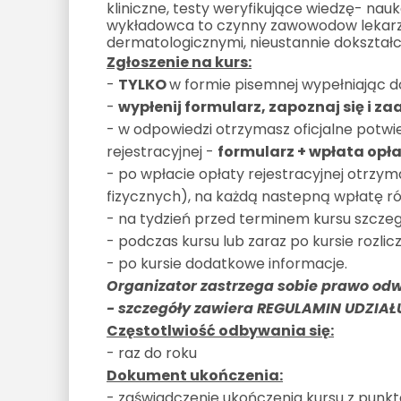
kliniczne, testy weryfikujące wiedzę- nauk
wykładowca to czynny zawowodow lekarz, 
dermatologicznymi, nieustannie dokształca
Zgłoszenie na kurs:
-
TYLKO
w formie pisemnej wypełniając d
-
wypłenij formularz, zapoznaj się i za
- w odpowiedzi otrzymasz oficjalne potwi
rejestracyjnej -
formularz + wpłata opła
- po wpłacie opłaty rejestracyjnej otrzy
fizycznych), na każdą nastepną wpłatę ró
- na tydzień przed terminem kursu szcze
- podczas kursu lub zaraz po kursie rozlicz
- po kursie dodatkowe informacje.
Organizator zastrzega sobie prawo odw
- szczegóły zawiera REGULAMIN UDZIA
Częstotlwiość odbywania się:
- raz do roku
Dokument ukończenia:
- zaświadczenie ukończenia kursu z punk