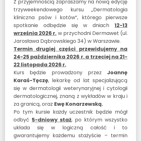
Z przyjemnością zapraszamy na nową edycję
trzyweekendowego kursu „Dermatologia
kliniczna psów i kotów”, którego pierwsze
spotkanie odbędzie się w dniach
12-13
września 2026 r.
w przychodni Dermawet (ul.
Jarosława Dąbrowskiego 34) w Warszawie.
Termin drugiej części przewidujemy na
24-25 października 2026 r. a trzeciej na 21-
22 listopada 2026 r.
Kurs będzie prowadzony przez
Joannę
Karaś-Tęczę
, lekarkę od lat specjalizującą
się w dermatologii weterynaryjnej i cytologii
dermatologicznej, znaną z wykładów w kraju i
za granicą, oraz
Ewę Konarzewską.
Po tym kursie każdy uczestnik będzie mógł
odbyć
5-dniowy staż
, po którym wszystko
układa się w logiczną całość i to
gwarantujemy każdemu stażyście – termin