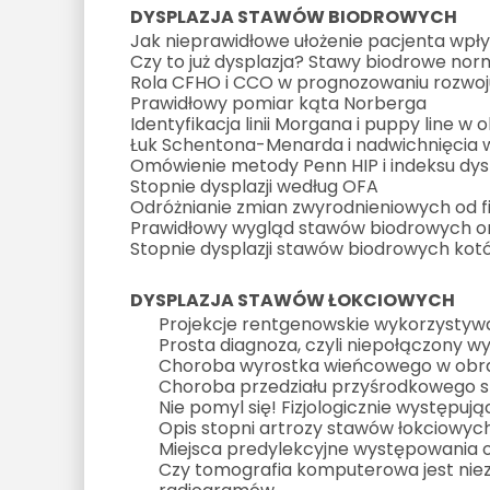
DYSPLAZJA STAWÓW BIODROWYCH
Jak nieprawidłowe ułożenie pacjenta wp
Czy to już dysplazja? Stawy biodrowe nor
Rola CFHO i CCO w prognozowaniu rozwoju
Prawidłowy pomiar kąta Norberga
Identyfikacja linii Morgana i puppy line w 
Łuk Schentona-Menarda i nadwichnięcia 
Omówienie metody Penn HIP i indeksu dyst
Stopnie dysplazji według OFA
Odróżnianie zmian zwyrodnieniowych od fiz
Prawidłowy wygląd stawów biodrowych or
Stopnie dysplazji stawów biodrowych kot
D
YSPLAZJA STAWÓW ŁOKCIOWYCH
Projekcje rentgenowskie wykorzysty
Prosta diagnoza, czyli niepołączony 
Choroba wyrostka wieńcowego w obraz
Choroba przedziału przyśrodkowego 
Nie pomyl się! Fizjologicznie występuj
Opis stopni artrozy stawów łokciowyc
Miejsca predylekcyjne występowania 
Czy tomografia komputerowa jest nie