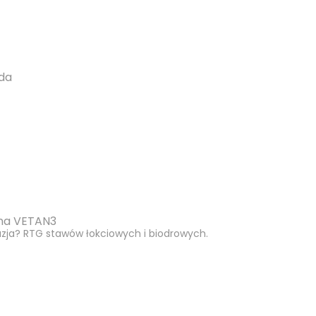
nda
jna VETAN3
lazja? RTG stawów łokciowych i biodrowych.