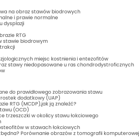
ływa na obraz stawów biodrowych
malne i prawie normalne
 dysplazji
obrazie RTG
w stawie biodrowym
rakcji
jologicznych miejsc kostnienia i entezofitów
az stawy niedopasowane u ras chondrodystroficznych
ów
wane do prawidłowego zobrazowania stawu
wyrostek dodatkowy (UAP)
ie RTG (MCDP),jak ją znaleźć?
stawu (OCD)
ące trzeszczki w okolicy stawu łokciowego
h
osteofitów w stawach łokciowych
zbędna? Porównanie obrazów z tomografii komputerowej 