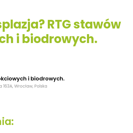
ysplazja? RTG stawów
ch i biodrowych.
okciowych i biodrowych.
a 163A, Wrocław, Polska
ia: