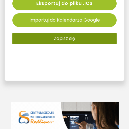
Eksportuj do pliku .ICS
Importuj do Kalendarza Google
Zapisz się