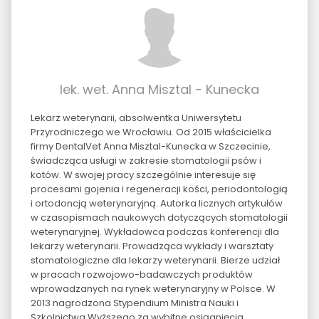
lek. wet. Anna Misztal - Kunecka
Lekarz weterynarii, absolwentka Uniwersytetu
Przyrodniczego we Wrocławiu. Od 2015 właścicielka
firmy DentalVet Anna Misztal-Kunecka w Szczecinie,
świadcząca usługi w zakresie stomatologii psów i
kotów. W swojej pracy szczególnie interesuje się
procesami gojenia i regeneracji kości, periodontologią
i ortodoncją weterynaryjną. Autorka licznych artykułów
w czasopismach naukowych dotyczących stomatologii
weterynaryjnej. Wykładowca podczas konferencji dla
lekarzy weterynarii. Prowadząca wykłady i warsztaty
stomatologiczne dla lekarzy weterynarii. Bierze udział
w pracach rozwojowo-badawczych produktów
wprowadzanych na rynek weterynaryjny w Polsce. W
2013 nagrodzona Stypendium Ministra Nauki i
Szkolnictwa Wyższego za wybitne osiągnięcia