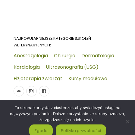
NAJPOPULARNIEJSZE KATEGORIE SZKOLEŃ
WETERYNARYJNYCH:
Anestezjologia
Chirurgia
Dermatologia
Kardiologia
Ultrasonografia (USG)
Fizjoterapia zwierząt
Kursy modułowe
Ta strona korzysta z ciasteczek aby świadczyć usługi na
© 2026
Wydarzenia-wet.pl
Polityka prywatności i
najwyższym poziomie. Dalsze korzystanie ze strony oznacza,
RODO
Czym jest strona KALENDARZ WYDARZEŃ
że zgadzasz się na ich użycie.
WETERYNARYJNYCH?
Zgoda
Polityka prywatności