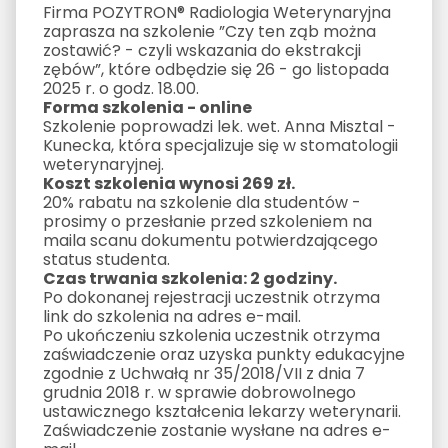
Firma POZYTRON® Radiologia Weterynaryjna
zaprasza na szkolenie ”Czy ten ząb można
zostawić? - czyli wskazania do ekstrakcji
zębów”, które odbędzie się 26 - go listopada
2025 r. o godz. 18.00.
Forma szkolenia - online
Szkolenie poprowadzi lek. wet. Anna Misztal -
Kunecka, która specjalizuje się w stomatologii
weterynaryjnej.
Koszt szkolenia wynosi 269 zł.
20% rabatu na szkolenie dla studentów -
prosimy o przesłanie przed szkoleniem na
maila scanu dokumentu potwierdzającego
status studenta.
Czas trwania szkolenia: 2 godziny.
Po dokonanej rejestracji uczestnik otrzyma
link do szkolenia na adres e-mail.
Po ukończeniu szkolenia uczestnik otrzyma
zaświadczenie oraz uzyska punkty edukacyjne
zgodnie z Uchwałą nr 35/2018/VII z dnia 7
grudnia 2018 r. w sprawie dobrowolnego
ustawicznego kształcenia lekarzy weterynarii.
Zaświadczenie zostanie wysłane na adres e-