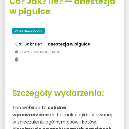
Co? Jak? Ile? — anestezja
w pigułce
ANESTEZJOLOGIA
Co? Jak? Ile? — anestezja w pigułce
21
Wrz
2025
10:00
-
13:00
Szczegóły wydarzenia:
Ten webinar to
solidne
wprowadzenie
do farmakologii stosowanej
w znieczuleniu ogólnym psów i kotów.