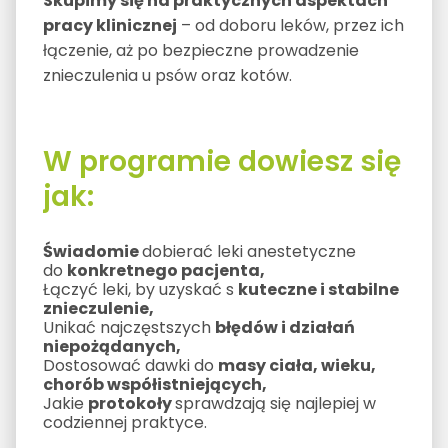
Skupimy się na praktycznych aspektach
pracy klinicznej
– od doboru leków, przez ich
łączenie, aż po bezpieczne prowadzenie
znieczulenia u psów oraz kotów.
W programie dowiesz się
jak:
Świadomie
dobierać leki anestetyczne
do
konkretnego pacjenta,
Łączyć leki, by uzyskać s
kuteczne i stabilne
znieczulenie,
Unikać najczęstszych
błędów i działań
niepożądanych,
Dostosować dawki do
masy ciała, wieku,
chorób współistniejących,
Jakie
protokoły
sprawdzają się najlepiej w
codziennej praktyce.