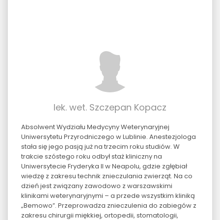
lek. wet. Szczepan Kopacz
Absolwent Wydziału Medycyny Weterynaryjnej
Uniwersytetu Przyrodniczego w Lublinie. Anestezjologa
stała się jego pasją już na trzecim roku studiów. W
trakcie szóstego roku odbył staż kliniczny na
Uniwersytecie Fryderyka II w Neapolu, gdzie zgłębiał
wiedzę z zakresu technik znieczulania zwierząt. Na co
dzień jest związany zawodowo z warszawskimi
klinikami weterynaryjnymi – a przede wszystkim kliniką
„Bemowo”. Przeprowadza znieczulenia do zabiegów z
zakresu chirurgii miękkiej, ortopedii, stomatologii,