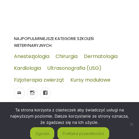
NAJPOPULARNIEJSZE KATEGORIE SZKOLEŃ
WETERYNARYJNYCH:
Anestezjologia
Chirurgia
Dermatologia
Kardiologia
Ultrasonografia (USG)
Fizjoterapia zwierząt
Kursy modułowe
Ta strona korzysta z ciasteczek aby świadczyć usługi na
© 2026
Wydarzenia-wet.pl
Polityka prywatności i
najwyższym poziomie. Dalsze korzystanie ze strony oznacza,
RODO
Czym jest strona KALENDARZ WYDARZEŃ
że zgadzasz się na ich użycie.
WETERYNARYJNYCH?
Zgoda
Polityka prywatności