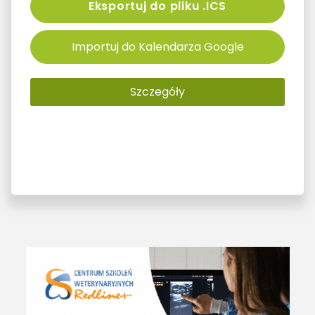
Eksportuj do pliku .ICS
Importuj do Kalendarza Google
Szczegóły