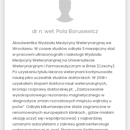
dr n. wet. Pola Borusewicz
Absolwentka Wydziału Medycyny Weterynaryjnej we
Wrocławiu. W czasie studiów odbyła 3 miesięczny staż
w pracowni ultrasonografii i radiologii Wydziału
Medycyny Weterynaryjnej na Uniwersytecie
Weterynaryjnym i Farmaceutycznym w Brnie (Czechy).
Po uzyskaniu tytułu lekarza weterynarii kontynuowała
naukę jako uczestnik studiów doktorskich. W 2018 r
uzyskałam stopień doktora nauk weterynaryjnych,
broniąc rozprawy doktorskiej pt.: „Zastosowanie
wysokopolowego rezonansu magnetycznego w
diagnostyce zmian rozrostowych miąższu wątroby u
psów”. Odbyła kilkumiesięczne staże zagraniczne w
renomowanych europejskich klinikach , gdzie miałam
okazję uczyć się i współpracować z najbardziej
uznanymi autorytetami z zakresu gastroenterologii
weterynaryjnej m.in. prof. Thomasem Spillmannem,