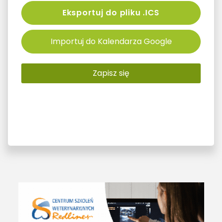
Eksportuj do pliku .ICS
Importuj do Kalendarza Google
Zapisz się