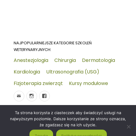
NAJPOPULARNIEJSZE KATEGORIE SZKOLEŃ
WETERYNARYJNYCH:
Anestezjologia
Chirurgia
Dermatologia
Kardiologia
Ultrasonografia (USG)
Fizjoterapia zwierząt
Kursy modułowe
Ta strona korzysta z ciasteczek aby świadczyć usługi na
© 2026
Wydarzenia-wet.pl
Polityka prywatności i
najwyższym poziomie. Dalsze korzystanie ze strony oznacza,
RODO
Czym jest strona KALENDARZ WYDARZEŃ
że zgadzasz się na ich użycie.
WETERYNARYJNYCH?
Zgoda
Polityka prywatności