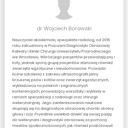
dr Wojciech Borawski
Nauczyciel akademicki, specjalista radiolog, od 2015
roku zatrudniony w Pracowni Diagnostyki Obrazowej
Katedry i Kliniki Chirurgii Uniwersytetu Przyrodniczego
we Wrocławiu. Wśród jego pacjentów przeważają psy i
koty, jednak sporą grupę pacjentów stanowią również
zwierzęta egzotyczne i nieudomowione. Prowadzi
liczne szkolenia z zakresu ultrasonografii jamy
brzusznej psów i kotów oraz zwierząt egzotycznych,
wykładowca na polskich i zagranicznych
konferencjach, prowadzący warsztaty i wykłady w
ramach specjalizacji z radiologii oraz chirurgii
weterynaryjnej. Jego zainteresowania naukowe
skupiają się na diagnostyce obrazowej chorób okolicy
głowy i szyi. Prywatnie uwielbia dzielić się swoją pasją
do weterynarii i diagnostyki obrazowej za pomocą
mediów społecznościowych, jak również podróżować