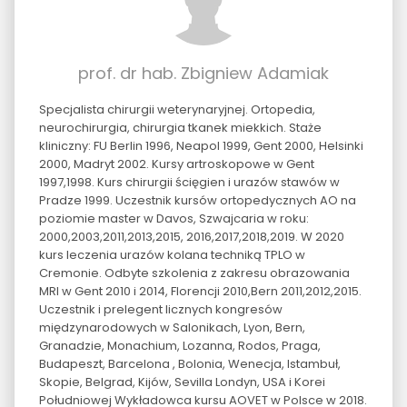
prof. dr hab. Zbigniew Adamiak
Specjalista chirurgii weterynaryjnej. Ortopedia,
neurochirurgia, chirurgia tkanek miekkich. Staże
kliniczny: FU Berlin 1996, Neapol 1999, Gent 2000, Helsinki
2000, Madryt 2002. Kursy artroskopowe w Gent
1997,1998. Kurs chirurgii ścięgien i urazów stawów w
Pradze 1999. Uczestnik kursów ortopedycznych AO na
poziomie master w Davos, Szwajcaria w roku:
2000,2003,2011,2013,2015, 2016,2017,2018,2019. W 2020
kurs leczenia urazów kolana techniką TPLO w
Cremonie. Odbyte szkolenia z zakresu obrazowania
MRI w Gent 2010 i 2014, Florencji 2010,Bern 2011,2012,2015.
Uczestnik i prelegent licznych kongresów
międzynarodowych w Salonikach, Lyon, Bern,
Granadzie, Monachium, Lozanna, Rodos, Praga,
Budapeszt, Barcelona , Bolonia, Wenecja, Istambuł,
Skopie, Belgrad, Kijów, Sevilla Londyn, USA i Korei
Południowej Wykładowca kursu AOVET w Polsce w 2018.