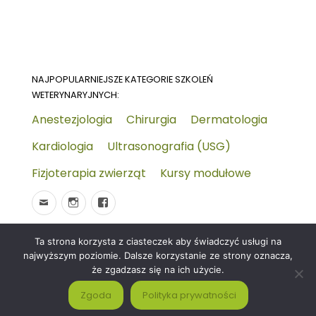
NAJPOPULARNIEJSZE KATEGORIE SZKOLEŃ
WETERYNARYJNYCH:
Anestezjologia
Chirurgia
Dermatologia
Kardiologia
Ultrasonografia (USG)
Fizjoterapia zwierząt
Kursy modułowe
Ta strona korzysta z ciasteczek aby świadczyć usługi na
© 2026
Wydarzenia-wet.pl
Polityka prywatności i
najwyższym poziomie. Dalsze korzystanie ze strony oznacza,
RODO
Czym jest strona KALENDARZ WYDARZEŃ
że zgadzasz się na ich użycie.
WETERYNARYJNYCH?
Zgoda
Polityka prywatności