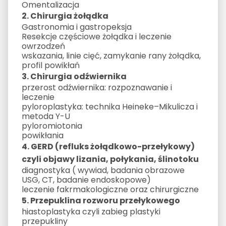
Omentalizacja
2. Chirurgia żołądka
Gastronomia i gastropeksja
Resekcje częściowe żołądka i leczenie
owrzodzeń
wskazania, linie cięć, zamykanie rany żołądka,
profil powikłań
3. Chirurgia odźwiernika
przerost odźwiernika: rozpoznawanie i
leczenie
pyloroplastyka: technika Heineke–Mikulicza i
metoda Y-U
pyloromiotonia
powikłania
4. GERD (refluks żołądkowo-przełykowy)
czyli objawy lizania, połykania,
ślinotoku
diagnostyka ( wywiad, badania obrazowe
USG, CT, badanie endoskopowe)
leczenie fakrmakologiczne oraz chirurgiczne
5. Przepuklina rozworu przełykowego
hiastoplastyka czyli zabieg plastyki
przepukliny