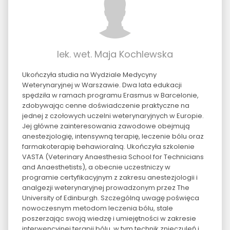
lek. wet. Maja Kochlewska
Ukończyła studia na Wydziale Medycyny
Weterynaryjnej w Warszawie. Dwa lata edukacji
spędziła w ramach programu Erasmus w Barcelonie,
zdobywając cenne doświadczenie praktyczne na
jednej z czołowych uczelni weterynaryjnych w Europie.
Jej główne zainteresowania zawodowe obejmują
anestezjologię, intensywną terapię, leczenie bólu oraz
farmakoterapię behawioralną. Ukończyła szkolenie
VASTA (Veterinary Anaesthesia School for Technicians
and Anaesthetists), a obecnie uczestniczy w
programie certyfikacyjnym z zakresu anestezjologii i
analgezji weterynaryjnej prowadzonym przez The
University of Edinburgh. Szczególną uwagę poświęca
nowoczesnym metodom leczenia bólu, stale
poszerzając swoją wiedzę i umiejętności w zakresie
interwencyjnej terapii bólu, w tym technik znieczuleń i