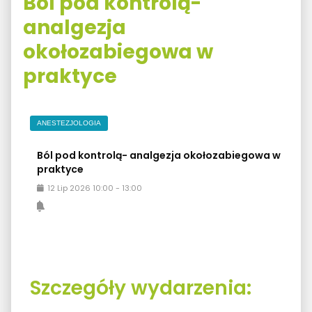
Ból pod kontrolą-
analgezja
okołozabiegowa w
praktyce
ANESTEZJOLOGIA
Ból pod kontrolą- analgezja okołozabiegowa w
praktyce
12
Lip
2026
10:00
-
13:00
Szczegóły wydarzenia: