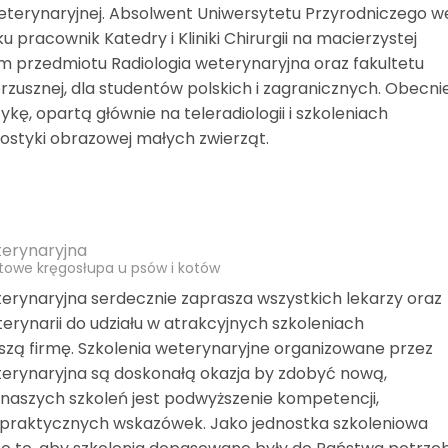
 weterynaryjnej. Absolwent Uniwersytetu Przyrodniczego w
 pracownik Katedry i Kliniki Chirurgii na macierzystej
iem przedmiotu Radiologia weterynaryjna oraz fakultetu
rzusznej, dla studentów polskich i zagranicznych. Obecni
kę, opartą głównie na teleradiologii i szkoleniach
nostyki obrazowej małych zwierząt.
erynaryjna
stowe kręgosłupa u psów i kotów
rynaryjna serdecznie zaprasza wszystkich lekarzy oraz
rynarii do udziału w atrakcyjnych szkoleniach
zą firmę. Szkolenia weterynaryjne organizowane przez
erynaryjna są doskonałą okazja by zdobyć nową,
naszych szkoleń jest podwyższenie kompetencji,
 praktycznych wskazówek. Jako jednostka szkoleniowa