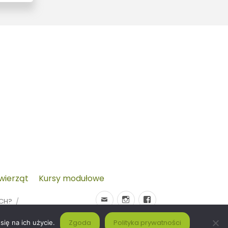
zwierząt
Kursy modułowe
YCH?
Zgoda
Polityka prywatności
ię na ich użycie.