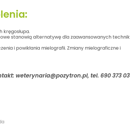
enia:
h kręgosłupa.
stowe stanowią alternatywę dla zaawansowanych technik
zenia i powikłania mielografii. Zmiany mielograficzne i
akt: weterynaria@pozytron.pl, tel. 690 373 03
da