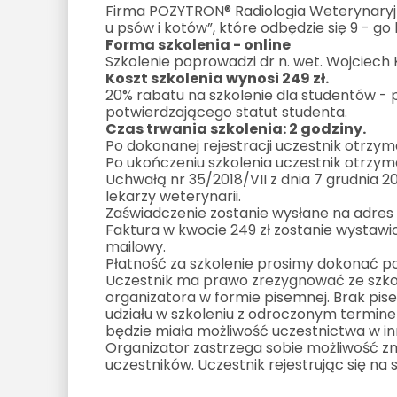
Firma POZYTRON® Radiologia Weterynaryj
u psów i kotów”, które odbędzie się 9 - go k
Forma szkolenia - online
Szkolenie poprowadzi dr n. wet. Wojciech K
Koszt szkolenia wynosi 249 zł.
20% rabatu na szkolenie dla studentów -
potwierdzającego statut studenta.
Czas trwania szkolenia: 2 godziny.
Po dokonanej rejestracji uczestnik otrzyma
Po ukończeniu szkolenia uczestnik otrzym
Uchwałą nr 35/2018/VII z dnia 7 grudnia 
lekarzy weterynarii.
Zaświadczenie zostanie wysłane na adres 
Faktura w kwocie 249 zł zostanie wystawi
mailowy.
Płatność za szkolenie prosimy dokonać p
Uczestnik ma prawo zrezygnować ze szko
organizatora w formie pisemnej. Brak pis
udziału w szkoleniu z odroczonym terminem
będzie miała możliwość uczestnictwa w in
Organizator zastrzega sobie możliwość zm
uczestników. Uczestnik rejestrując się na 