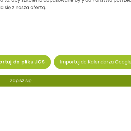
 to, aby szkolenia dopasowane były do Państwa potrzeb
 się z naszą ofertą.
rtuj do pliku .ICS
Importuj do Kalendarza Googl
Zapisz się