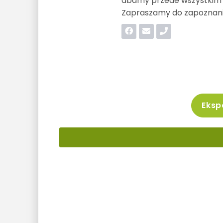
dbamy przede wszystkim o
Zapraszamy do zapoznania
Ekspo