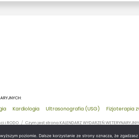
NARYJNYCH:
gia
Kardiologia
Ultrasonografia (USG)
Fizjoterapia 
ści i RODO
Czym jest strona KALENDARZ WYDARZEŃ WETERYNARYJN
jwyższym poziomie. Dalsze korzystanie ze strony oznacza, że zgadzasz s