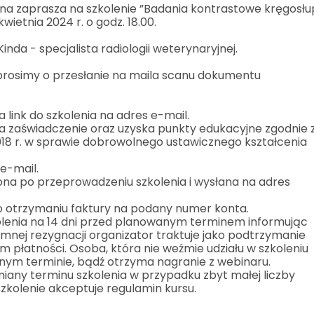
na zaprasza na szkolenie ”Badania kontrastowe kręgosł
wietnia 2024 r. o godz. 18.00.
inda - specjalista radiologii weterynaryjnej.
 prosimy o przesłanie na maila scanu dokumentu
 link do szkolenia na adres e-mail.
a zaświadczenie oraz uzyska punkty edukacyjne zgodnie 
2018 r. w sprawie dobrowolnego ustawicznego kształcenia
e-mail.
ona po przeprowadzeniu szkolenia i wysłana na adres
o otrzymaniu faktury na podany numer konta.
lenia na 14 dni przed planowanym terminem informując
emnej rezygnacji organizator traktuje jako podtrzymanie
 płatności. Osoba, która nie weźmie udziału w szkoleniu
nym terminie, bądź otrzyma nagranie z webinaru.
iany terminu szkolenia w przypadku zbyt małej liczby
szkolenie akceptuje regulamin kursu.