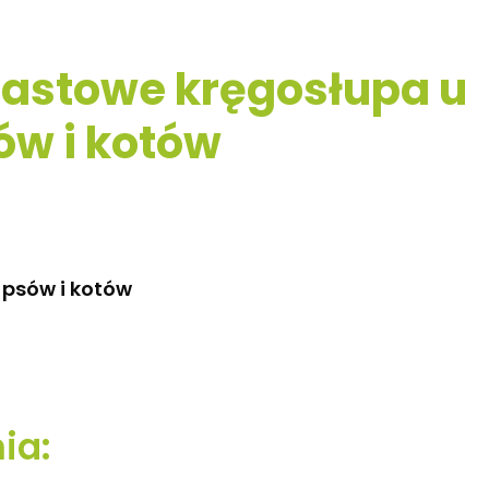
rastowe kręgosłupa u
ów i kotów
 psów i kotów
ia: