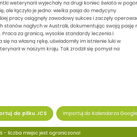
tki weterynarii wyjechały na drugi koniec świata w pogo
ię, ale łączyło je jedno: wielka pasja do medycyny
ężkiej pracy osiągnęły zawodowy sukces i zaczęły operowa
 stanów nagłych w Australii, dokumentując swoją pasję 
 Praca za granicą, wysokie standardy leczenia i
się na własną rękę, uświadomiły im istnienie luki w
erynarii w naszym kraju. Tak zrodził się pomysł na
rtuj do pliku .ICS
Importuj do Kalendarza Googl
ziś - liczba miejsc jest ograniczona!