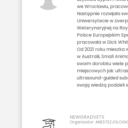
we Wrocławiu, pracował
Następnie rozwijała sw
Uniwersytecie w Liverpo
Weterynaryjnej na Roya
Polsce Europejskim Spec
pracowała w Dick White 
Od 2021 roku mieszka w
w Australii, Small Ani
swoim dorobku wiele pu
miejscowych jak: ultra
ultrasound-guided sub
swoją wiedzą podzieli 
NEWGRADVETS
Organizator: ANESTEZJOLOGI