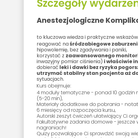
Szczegóły wydarzen
Anestezjologiczne Komplik
to kluczowa wiedza i praktyczne wskazówk
reagować na
śródzabiegowe zaburzeni
hipowolemię, bez zgadywania i paniki,
korzystać z
zaawansowanego monitor
inwazyjny pomiar ciśnienia)
i właściwie i
dobierać
leki i dawki bez ryzyka pogor
utrzymać stabilny stan pacjenta aż d
sytuacjach.
Kurs obejmuje:
4 moduły tematyczne - ponad 10 godzin n
(5-20 min),
Materiały dodatkowe do pobrania - notatk
6 miesięcy od rozpoczęcia kursu,
Autorski zeszyt ćwiczeń ułatwiający Ci org
Fakultatywne zadania domowe - jeszcze wię
nagraniach!
Quizy pozwalające Ci sprawdzić swoją wi