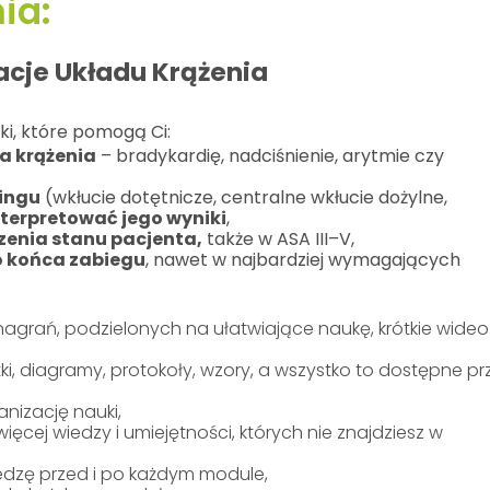
ia:
acje Układu Krążenia
i, które pomogą Ci:
a krążenia
– bradykardię, nadciśnienie, arytmie czy
ingu
(wkłucie dotętnicze, centralne wkłucie dożylne,
nterpretować jego wyniki
,
szenia stanu pacjenta,
także w ASA III–V,
o końca zabiegu
, nawet w najbardziej wymagających
agrań, podzielonych na ułatwiające naukę, krótkie wideo
i, diagramy, protokoły, wzory, a wszystko to dostępne pr
anizację nauki,
cej wiedzy i umiejętności, których nie znajdziesz w
edzę przed i po każdym module,