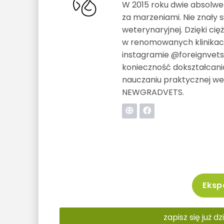
W 2015 roku dwie absolwen
za marzeniami. Nie znały s
weterynaryjnej. Dzięki ci
w renomowanych klinikach
instagramie @foreignvets.
konieczność dokształcania 
nauczaniu praktycznej wet
NEWGRADVETS.
Ekspo
zapisz się już d