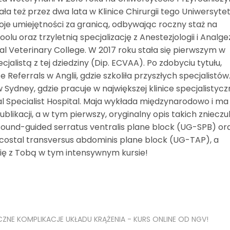
a też przez dwa lata w Klinice Chirurgii tego Uniwersytet
oje umiejętności za granicą, odbywając roczny staż na
olu oraz trzyletnią specjalizację z Anestezjologii i Analgez
l Veterinary College. W 2017 roku stała się pierwszym w
jalistą z tej dziedziny (Dip. ECVAA). Po zdobyciu tytułu,
Referrals w Anglii, gdzie szkoliła przyszłych specjalistów
 Sydney, gdzie pracuje w największej klinice specjalistycz
mal Specialist Hospital. Maja wykłada międzynarodowo i ma
blikacji, a w tym pierwszy, oryginalny opis takich znieczu
sound-guided serratus ventralis plane block (UG-SPB) or
costal transversus abdominis plane block (UG-TAP), a
się z Tobą w tym intensywnym kursie!
CZNE KOMPLIKACJE UKŁADU KRĄŻENIA - KURS ONLINE OD NGV!