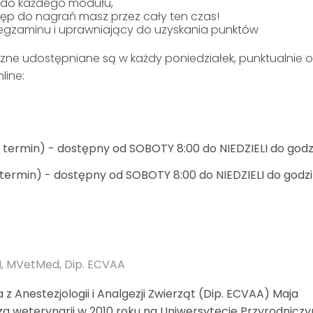
 do każdego modułu,
p do nagrań masz przez cały ten czas!
e egzaminu i uprawniający do uzyskania punktów
zne udostępniane są w każdy poniedziałek, punktualnie 
line:
 termin) - dostępny od SOBOTY 8:00 do NIEDZIELI do godz
termin) - dostępny od SOBOTY 8:00 do NIEDZIELI do godz
, MVetMed, Dip. ECVAA
 z Anestezjologii i Analgezji Zwierząt (Dip. ECVAA) Maja
za weterynarii w 2010 roku na Uniwersytecie Przyrodnicz