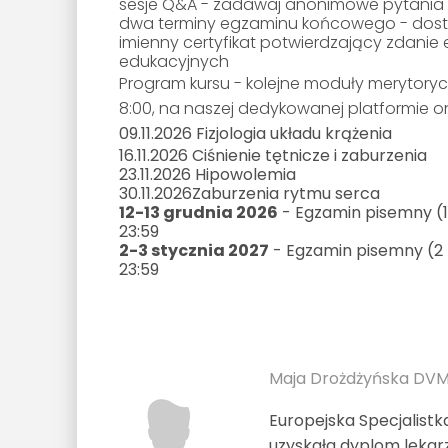
sesje Q&A - zadawaj anonimowe pytania
dwa terminy egzaminu końcowego - dostę
imienny certyfikat potwierdzający zdani
edukacyjnych
Program kursu - kolejne moduły merytoryc
8:00, na naszej dedykowanej platformie on
09.11.2026
Fizjologia układu krążenia
16.11.2026
Ciśnienie tętnicze i zaburzenia
23.11.2026
Hipowolemia
30.11.2026
Zaburzenia rytmu serca
12-13 grudnia 2026
- Egzamin pisemny (1
23:59
2-3 stycznia 2027
- Egzamin pisemny (2 
23:59
Maja Drożdżyńska DVM
Europejska Specjalistka
uzyskała dyplom lekar