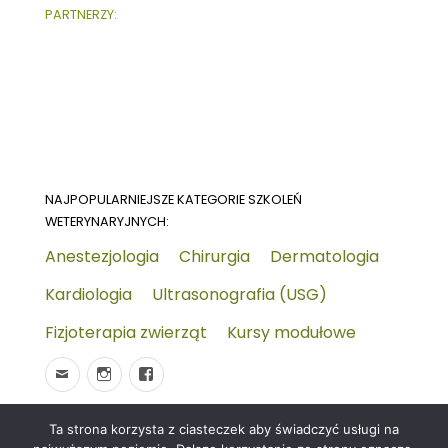
PARTNERZY:
NAJPOPULARNIEJSZE KATEGORIE SZKOLEŃ
WETERYNARYJNYCH:
Anestezjologia
Chirurgia
Dermatologia
Kardiologia
Ultrasonografia (USG)
Fizjoterapia zwierząt
Kursy modułowe
Ta strona korzysta z ciasteczek aby świadczyć usługi na
© 2026
Wydarzenia-wet.pl
Polityka prywatności i