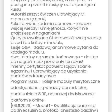
dostępne przez 6 miesięcy od rozpoczęcia
kursu,
Autorski zeszyt ćwiczeń ułatwiający Ci
organizację nauki,
Fakultatywne zadania domowe - jeszcze
więcej wiedzy i umiejętności, których nie
znajdziesz w nagraniach!
Quizy pozwalające Ci sprawdzić swoją wiedzę
przed i po każdym module,
sesje Q&A - zadawaj anonimowe pytania do
każdego modułu,
dwa terminy egzaminu końcowego - dostęp
do nagrań masz przez cały ten czas!
imienny certyfikat potwierdzający zdanie
egzaminu i uprawniający do uzyskania
punktów edukacyjnych
Program kursu - kolejne moduły merytoryczne
udostępniane są w każdy poniedziałek,
punktualnie o 8:00, na naszej dedykowanej
platformie online:
[09.11.2026]
- Moduł 1 - Kwalifikacja pacjenta
do znieczulenia, protokół anestezjologiczny i