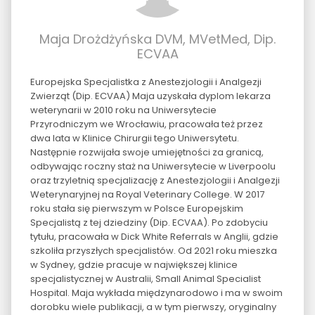
Maja Drożdżyńska DVM, MVetMed, Dip.
ECVAA
Europejska Specjalistka z Anestezjologii i Analgezji
Zwierząt (Dip. ECVAA) Maja uzyskała dyplom lekarza
weterynarii w 2010 roku na Uniwersytecie
Przyrodniczym we Wrocławiu, pracowała też przez
dwa lata w Klinice Chirurgii tego Uniwersytetu.
Następnie rozwijała swoje umiejętności za granicą,
odbywając roczny staż na Uniwersytecie w Liverpoolu
oraz trzyletnią specjalizację z Anestezjologii i Analgezji
Weterynaryjnej na Royal Veterinary College. W 2017
roku stała się pierwszym w Polsce Europejskim
Specjalistą z tej dziedziny (Dip. ECVAA). Po zdobyciu
tytułu, pracowała w Dick White Referrals w Anglii, gdzie
szkoliła przyszłych specjalistów. Od 2021 roku mieszka
w Sydney, gdzie pracuje w największej klinice
specjalistycznej w Australii, Small Animal Specialist
Hospital. Maja wykłada międzynarodowo i ma w swoim
dorobku wiele publikacji, a w tym pierwszy, oryginalny