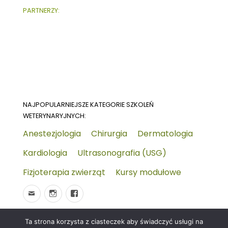
PARTNERZY:
NAJPOPULARNIEJSZE KATEGORIE SZKOLEŃ
WETERYNARYJNYCH:
Anestezjologia
Chirurgia
Dermatologia
Kardiologia
Ultrasonografia (USG)
Fizjoterapia zwierząt
Kursy modułowe
Ta strona korzysta z ciasteczek aby świadczyć usługi na
© 2026
Wydarzenia-wet.pl
Polityka prywatności i