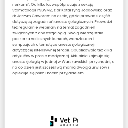
nerkami”. Od kilku lat współpracuje z sekcją
Stomatologii PSLWMZ, z dr Katarzyną Jodkowską oraz
dr Jerzym Gaworem na czele, gdzie prowadzi część
dotyczącą zagadnień anestezjologicznych. Prowadzi
też regularnie webinary na temat zagadnień
związanych z anestezjologią. Swoją wiedzę stale
poszerza na licznych kursach, warsztatach i
sympozjach o tematyce anestezjologicznej i
dotyczącej intensywnej terapii. Opublikowała też kilka
artykułów w prasie medycznej. Aktualnie zajmuje się
anestezjologią w jednej w Warszawskich przychodni, a
na co dzień jest szczęśliwą mamą dwojga urwisów i
opiekuje się psim i kocim przyjacielem.