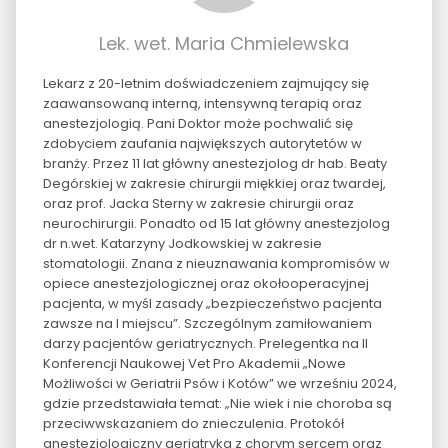
Lek. wet. Maria Chmielewska
Lekarz z 20-letnim doświadczeniem zajmujący się
zaawansowaną interną, intensywną terapią oraz
anestezjologią. Pani Doktor może pochwalić się
zdobyciem zaufania największych autorytetów w
branży. Przez 11 lat główny anestezjolog dr hab. Beaty
Degórskiej w zakresie chirurgii miękkiej oraz twardej,
oraz prof. Jacka Sterny w zakresie chirurgii oraz
neurochirurgii. Ponadto od 15 lat główny anestezjolog
dr n.wet. Katarzyny Jodkowskiej w zakresie
stomatologii. Znana z nieuznawania kompromisów w
opiece anestezjologicznej oraz okołooperacyjnej
pacjenta, w myśl zasady „bezpieczeństwo pacjenta
zawsze na I miejscu”. Szczególnym zamiłowaniem
darzy pacjentów geriatrycznych. Prelegentka na II
Konferencji Naukowej Vet Pro Akademii „Nowe
Możliwości w Geriatrii Psów i Kotów” we wrześniu 2024,
gdzie przedstawiała temat: „Nie wiek i nie choroba są
przeciwwskazaniem do znieczulenia. Protokół
anestezjologiczny geriatryka z chorym sercem oraz