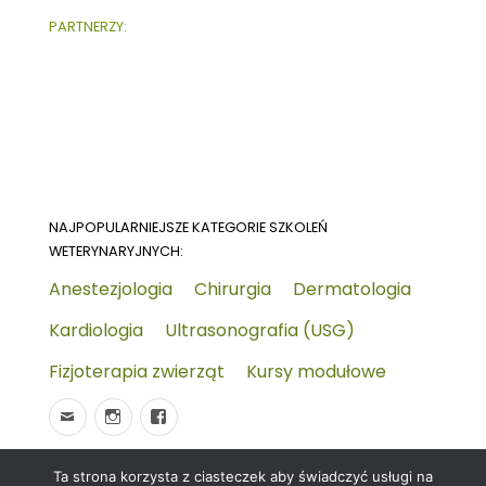
PARTNERZY:
NAJPOPULARNIEJSZE KATEGORIE SZKOLEŃ
WETERYNARYJNYCH:
Anestezjologia
Chirurgia
Dermatologia
Kardiologia
Ultrasonografia (USG)
Fizjoterapia zwierząt
Kursy modułowe
Ta strona korzysta z ciasteczek aby świadczyć usługi na
© 2026
Wydarzenia-wet.pl
Polityka prywatności i