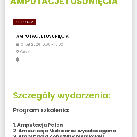
AMPUTACJE I USUNIĘCIA
CHIRURGIA
AMPUTACJE I USUNIĘCIA
01
Lut
2026
10:00
-
16:00
Gdynia
Szczegóły wydarzenia:
Program szkolenia:
1. Amputacja Palca
2. Amputacja Niska oraz wysoka ogona
3. Amputacja Kończyny piersiowej i