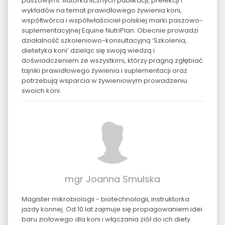
paszowymi. Autorka licznych publikacji, prelekcji i
wykładów na temat prawidłowego żywienia koni,
współtwórca i współwłaściciel polskiej marki paszowo-
suplementacyjnej Equine NutriPlan. Obecnie prowadzi
działalność szkoleniowo-konsultacyjną ‘Szkolenia,
dietetyka koni’ dzieląc się swoją wiedzą i
doświadczeniem ze wszystkimi, którzy pragną zgłębiać
tajniki prawidłowego żywienia i suplementacji oraz
potrzebują wsparcia w żywieniowym prowadzeniu
swoich koni.
mgr Joanna Smulska
Magister mikrobiologii - biotechnologii, instruktorka
jazdy konnej. Od 10 lat zajmuje się propagowaniem idei
baru ziołowego dla koni i włączania ziół do ich diety.