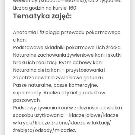
weekendy (sobo0ta-niedziela), co 2 tygodnie.
Liczba godzin na kursie: 160
Tematyka zajęć:
Anatomia i fizjologia przewodu pokarmowego
u koni.
Podstawowe składniki pokarmowe i ich źródła.
Naturalne zachowania żywieniowe koni i skutki
braku ich realizacji. Rytm dobowy koni.
Naturalna dieta koni - przystosowania i
zapotrzebowania żywieniowe gatunku.
Pasze naturalne, pasze komercyjne,
suplementy. Analiza etykiet produktów
paszowych.
Podstawy żywienia koni w zależności od wieku i
sposobu użytkowania – klacze jałowe/klacze
w kryciu/klacze źrebne/klacze w laktacji/
źrebięta/odsady/młodzież.