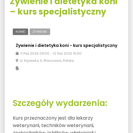
Żywienie i dietetyka koni
– kurs specjalistyczny
KONIE
ŻYWIENIE
Żywienie i dietetyka koni - kurs specjalistyczny
11
Paź
2025
09:00
-
12
Paź
2025
15:00
ul. Kijowska 3, Warszawa, Polska
Szczegóły wydarzenia:
Kurs przeznaczony jest dla lekarzy
weterynarii, techników weterynarii,
zootechników, jeźdźców, właścicieli i