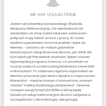
lek. wet. Urszula Ołdak
Jestem absolwentką warszawskiego Wydziału
Medycyny Weterynaryjnej. Od najmłodszych lat
wiedziałam, że chcę zostać lekarzem weterynarii i
połączyć moją miłość do koni z pracą. W czasie
studiów wyjeżdżałam na liczne praktyki i staże do
Niemiec - zarówno do małych gabinetów
świadczących usługi terenowe dla koni, jak i klinik dla
koni takich jak Pferdeklinik Aschheim. Byłam również
stypendystką programu Erasmus, co umożliwiło mi
roczną naukę na uczelni Ludwig Maximilians Universität
w Monachium. Po odebraniu dyplomu wyjechałam do
Niemiec pracować jako lekarz hipiatra w miejscowości
Warendorf - mieście znanym z hodowli koni, zwanym
również “mekką światowego jeździectwa”. Obecnie
rozwijam swoją firmę EQUI DERM w której będę
świadczyć usługi weterynaryjne dla koni związane w
szczególności z dermatologią i alergologią.