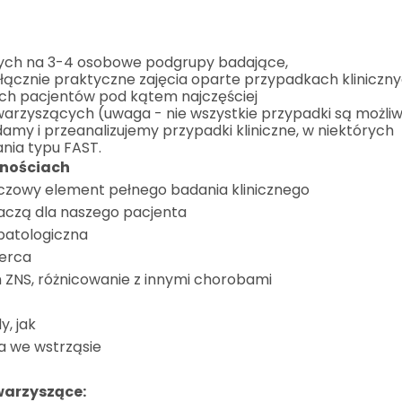
onych na 3-4 osobowe podgrupy badające,
łącznie praktyczne zajęcia oparte przypadkach kliniczny
ch pacjentów pod kątem najczęściej
arzyszących (uwaga - nie wszystkie przypadki są możli
amy i przeanalizujemy przypadki kliniczne, w niektórych
ia typu FAST.
tnościach
luczowy element pełnego badania klinicznego
aczą dla naszego pacjenta
patologiczna
erca
ZNS, różnicowanie z innymi chorobami
, jak
a we wstrząsie
warzyszące: