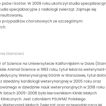
psów i kotów. W 2009 roku ukończył studia specjalizacyj
dia specjalizacyjne z radiologii zwierząt. Zajmuje się
onsultowaniu,
nych przypadków chorobowych ze szczególnym
ch.
lena Garncarz
r of Science na Uniwersytecie Kalifornijskim w Davis (Stan
le Animal Science w 1993 roku, tytuł lekarza weterynarii
 Medycyny Weterynaryjnej SGGW w Warszawie, tytuł dokt
 dziedziny kardiologii weterynaryjnej w 2005 roku oraz
itowanego w dziedzinie nauk weterynaryjnych w 2018 roku
 latach 2005–2008 była kierownikiem Kliniki Małych
 Klinicznych. Jest członkiem PSLWMZ Polskiego
y Weterynarii Małych Zwierząt oraz przewodniczącą jej