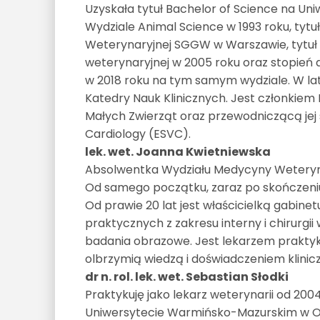
Uzyskała tytuł Bachelor of Science na Uni
Wydziale Animal Science w 1993 roku, tytu
Weterynaryjnej SGGW w Warszawie, tytuł d
weterynaryjnej w 2005 roku oraz stopień 
w 2018 roku na tym samym wydziale. W lat
Katedry Nauk Klinicznych. Jest członkiem
Małych Zwierząt oraz przewodniczącą jej s
Cardiology (ESVC).
lek. wet. Joanna Kwietniewska
Absolwentka Wydziału Medycyny Weterynar
Od samego początku, zaraz po skończeniu 
Od prawie 20 lat jest właścicielką gabine
praktycznych z zakresu interny i chirurgii w 
badania obrazowe. Jest lekarzem prakty
olbrzymią wiedzą i doświadczeniem klinic
dr n. rol. lek. wet. Sebastian Słodki
Praktykuję jako lekarz weterynarii od 200
Uniwersytecie Warmińsko-Mazurskim w Ols