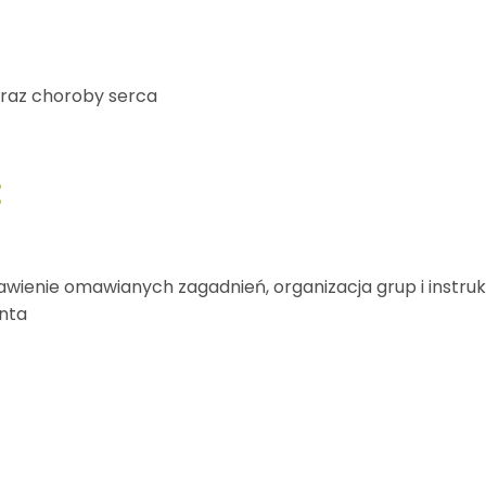
braz choroby serca
:
awienie omawianych zagadnień, organizacja grup i instruk
enta