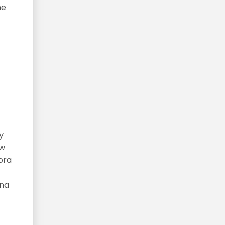
ne
y
 w
ora
 na