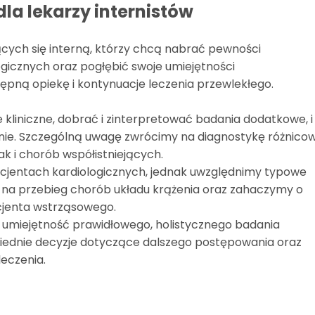
la lekarzy internistów
ących się interną, którzy chcą nabrać pewności
gicznych oraz pogłębić swoje umiejętności
ępną opiekę i kontynuacje leczenia przewlekłego.
kliniczne, dobrać i zinterpretować badania dodatkowe, i
zenie. Szczególną uwagę zwrócimy na diagnostykę różnico
k i chorób współistniejących.
pacjentach kardiologicznych, jednak uwzględnimy typowe
a przebieg chorób układu krążenia oraz zahaczymy o
cjenta wstrząsowego.
ć umiejętność prawidłowego, holistycznego badania
iednie decyzje dotyczące dalszego postępowania oraz
leczenia.