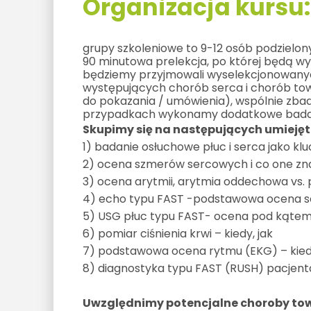
Organizacja kursu:
grupy szkoleniowe to 9-12 osób podziel
90 minutowa prelekcja, po której będą wy
będziemy przyjmowali wyselekcjonowany
występujących chorób serca i chorób tow
do pokazania / umówienia), wspólnie zbad
przypadkach wykonamy dodatkowe badan
Skupimy się na następujących umieję
1) badanie osłuchowe płuc i serca jako k
2) ocena szmerów sercowych i co one zn
3) ocena arytmii, arytmia oddechowa vs. 
4) echo typu FAST -podstawowa ocena s
5) USG płuc typu FAST- ocena pod kątem 
6) pomiar ciśnienia krwi – kiedy, jak
7) podstawowa ocena rytmu (EKG) – kiedy
8) diagnostyka typu FAST (RUSH) pacjent
Uwzględnimy potencjalne choroby to