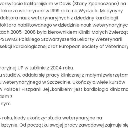
wersytecie Kalifornijskim w Davis (Stany Zjednoczone) na
ł lekarza weterynarii w 1999 roku na Wydziale Medycyny
oktora nauk weterynaryjnych z dziedziny kardiologii
doktora habilitowanego w dziedzinie nauk weterynaryjny
ach 2005–2008 była kierownikiem Kliniki Małych Zwierzą
 PSLWMZ Polskiego Stowarzyszenia Lekarzy Weterynarii
ekcji kardiologicznej oraz European Society of Veterinar
yjnej UP w Lublinie z 2004 roku.
studiów, oddała się pracy klinicznej z małymi zwierzętam
tu weterynaryjnego w Szczecinie. Ukończyła wiele kursów
Polsce i Hiszpanii. Jej „konikiem” jest kardiologia kliniczna
kiem z
znym.
4 roku, kiedy ukończył studia weterynaryjne na
ztynie. Od początku swojej pracy zawodowej zajmuje si